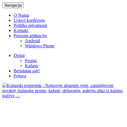
Navigacija
O Nama
Uslovi korišćenja
Politika privatnosti
Kontakt
Preuzmi aplikaciju
Android
Windows Phone
Dodaj
Pesmu
Kafanu
Besplatan sajt!
Prijava