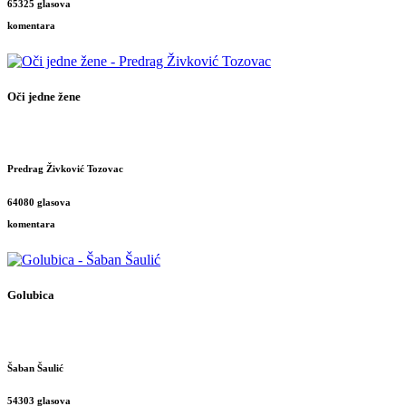
65325 glasova
komentara
Oči jedne žene
Predrag Živković Tozovac
64080 glasova
komentara
Golubica
Šaban Šaulić
54303 glasova