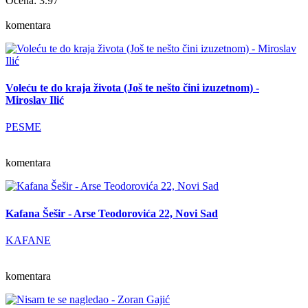
Ocena: 3.97
komentara
Voleću te do kraja života (Još te nešto čini izuzetnom) -
Miroslav Ilić
PESME
komentara
Kafana Šešir - Arse Teodorovića 22, Novi Sad
KAFANE
komentara