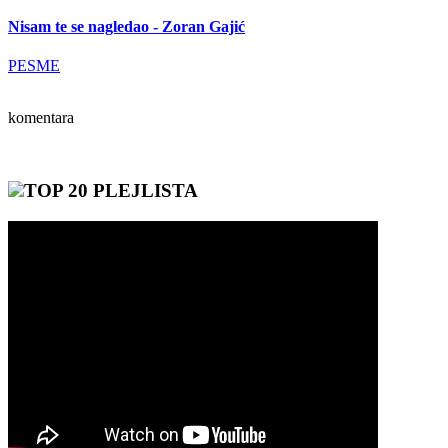
Nisam te se nagledao - Zoran Gajić
PESME
komentara
TOP 20 PLEJLISTA