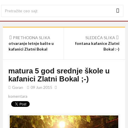
PRETHODNA SLIKA
SLEDEĆA SLIKA
otvaranje letnje bašte u
fontana kafanice Zlatni
kafanici Zlatni Bokal
Bokal :-)
matura 5 god srednje škole u
kafanici Zlatni Bokal ;-)
Goran
09 Jun 2015
komentara