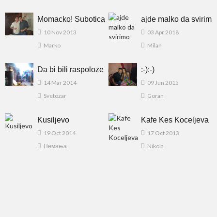
Momacko! Subotica
ajde malko da svirim
10 Nov 2013
03 Apr 2018
Marko
Milan
Da bi bili raspoloze
:-):-)
14 Mar 2014
09 Jun 2015
Svetozar
Goran
Kusiljevo
Kafe Kes Koceljeva
19 Oct 2014
17 Oct 2013
Немања
Nikola