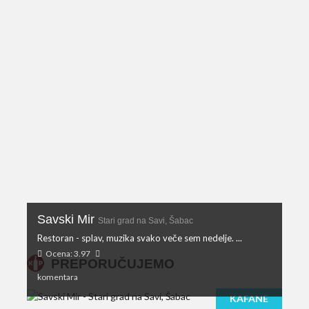
Savski Mir
Stari grad na Savi, Šabac
Restoran - splav, muzika svako veče sem nedelje. ...
Ocena: 3.97
PREPORUČUJEMO
komentara
KAFANE