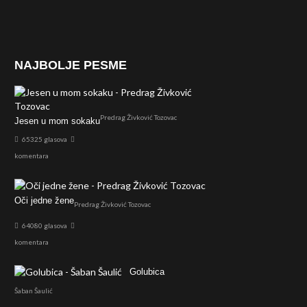
NAJBOLJE PESME
Predrag Živković Tozovac
Jesen u mom sokaku
65325 glasova
komentara
Oči jedne žene
Predrag Živković Tozovac
64080 glasova
komentara
Golubica
Šaban Šaulić