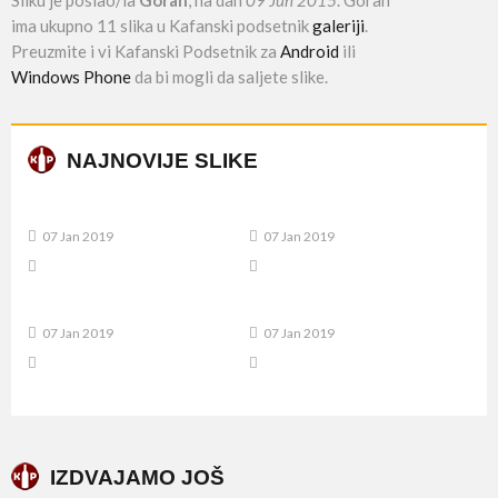
Sliku je poslao/la
Goran
, na dan
09 Jun 2015
. Goran
ima ukupno 11 slika u Kafanski podsetnik
galeriji
.
Preuzmite i vi Kafanski Podsetnik za
Android
ili
Windows Phone
da bi mogli da saljete slike.
NAJNOVIJE SLIKE
07 Jan 2019
07 Jan 2019
07 Jan 2019
07 Jan 2019
IZDVAJAMO JOŠ