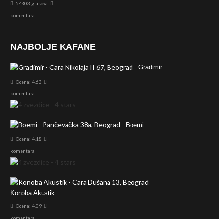
54303 glasova
komentara
NAJBOLJE KAFANE
Gradimir
Ocena: 4.63
komentara
Boemi
Ocena: 4.18
komentara
Konoba Akustik
Ocena: 4.09
komentara