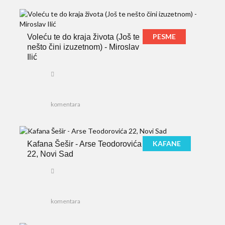
PESME
Voleću te do kraja života (Još te
nešto čini izuzetnom) - Miroslav
Ilić
komentara
KAFANE
Kafana Šešir - Arse Teodorovića
22, Novi Sad
komentara