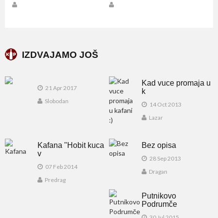
IZDVAJAMO JOŠ
Kad vuce promaja u
21 Apr 2017
k
Slobodan
14 Oct 2013
Lazar
Kafana "Hobit kuca
Bez opisa
v
28 Sep 2013
07 Feb 2014
Dragan
Predrag
Putnikovo
Podrumče
30 Jul 2015