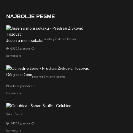
NAJBOLJE PESME
Predrag Živković Tozovac
Jesen u mom sokaku
65325 glasova
komentara
Oči jedne žene
Predrag Živković Tozovac
64080 glasova
komentara
Golubica
Šaban Šaulić
54303 glasova
komentara