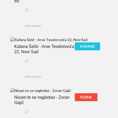
Ilić
komentara
KAFANE
Kafana Šešir - Arse Teodorovića
22, Novi Sad
komentara
PESME
Nisam te se nagledao - Zoran
Gajić