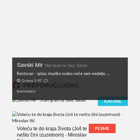
Savski Mir
Stari grad na Savi, Šabac
Restoran - splav, muzika svako veče sem nedelje. ...
Ocena: 3.97
PREPORUČUJEMO
komentara
KAFANE
PESME
Voleću te do kraja života (Još te
nešto čini izuzetnom) - Miroslav