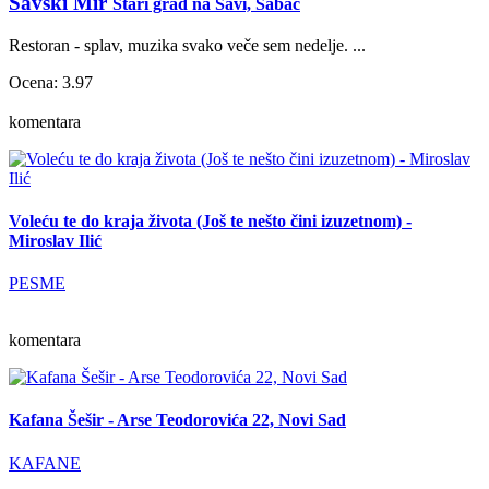
Savski Mir
Stari grad na Savi, Šabac
Restoran - splav, muzika svako veče sem nedelje. ...
Ocena: 3.97
komentara
Voleću te do kraja života (Još te nešto čini izuzetnom) -
Miroslav Ilić
PESME
komentara
Kafana Šešir - Arse Teodorovića 22, Novi Sad
KAFANE