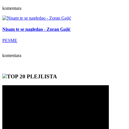
komentara
Nisam te se nagledao - Zoran Gajić
PESME
komentara
TOP 20 PLEJLISTA