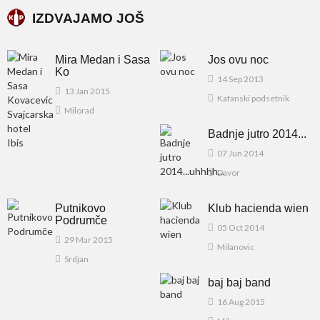
IZDVAJAMO JOŠ
Mira Medan i Sasa
Jos ovu noc
Ko
14 Sep 2013
13 Jan 2015
Kafanski podsetnik
Milorad
Badnje jutro 2014...
07 Jun 2014
Davor
Putnikovo
Klub hacienda wien
Podrumče
05 Oct 2014
29 Mar 2015
Milanovic
Srdjan
baj baj band
16 Aug 2015