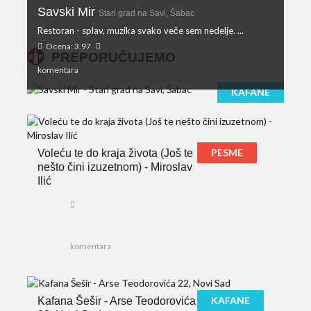
Savski Mir
Stari grad na Savi, Šabac
Restoran - splav, muzika svako veče sem nedelje. ...
Ocena: 3.97
PREPORUČUJEMO
komentara
KAFANE
PESME
Voleću te do kraja života (Još te
nešto čini izuzetnom) - Miroslav
Ilić
komentara
KAFANE
Kafana Šešir - Arse Teodorovića