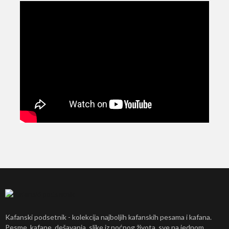
Kafanski podsetnik - kolekcija najboljih kafanskih pesama i kafana.
Pesme, kafane, dešavanja, slike iz noćnog života, sve na jednom