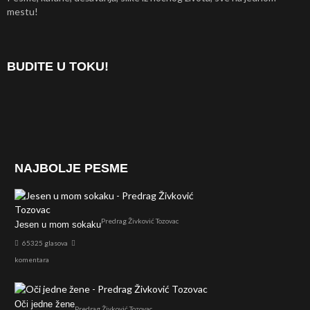
mestu!
BUDITE U TOKU!
NAJBOLJE PESME
Predrag Živković Tozovac
Jesen u mom sokaku
65325 glasova
komentara
Oči jedne žene
Predrag Živković Tozovac