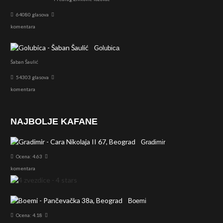
64080 glasova
komentara
Golubica
Šaban Šaulić
54303 glasova
komentara
NAJBOLJE KAFANE
Gradimir
Ocena: 4.63
komentara
Boemi
Ocena: 4.18