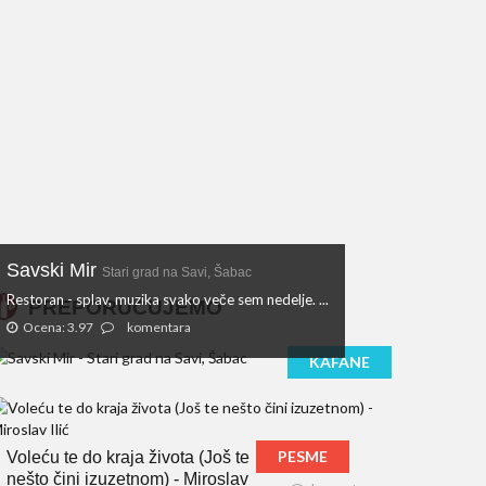
Savski Mir
Stari grad na Savi, Šabac
Restoran - splav, muzika svako veče sem nedelje. ...
PREPORUČUJEMO
Ocena: 3.97
komentara
KAFANE
PESME
Voleću te do kraja života (Još te
nešto čini izuzetnom) - Miroslav