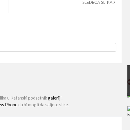
SLEDEĆA SLIKA
slika u Kafanski podsetnik
galeriji
.
ws Phone
da bi mogli da saljete slike.