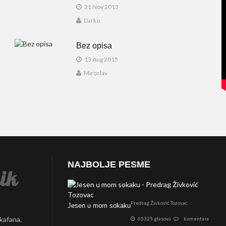
21 Nov 2013
Darko
Bez opisa
13 Aug 2015
Miroslav
NAJBOLJE PESME
Predrag Živković Tozovac
Jesen u mom sokaku
 kafana.
65325 glasova
komentara