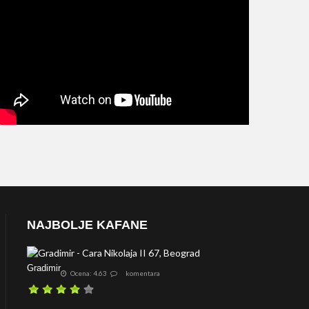
NAJBOLJE KAFANE
Gradimir
Ocena: 4.63
komentara