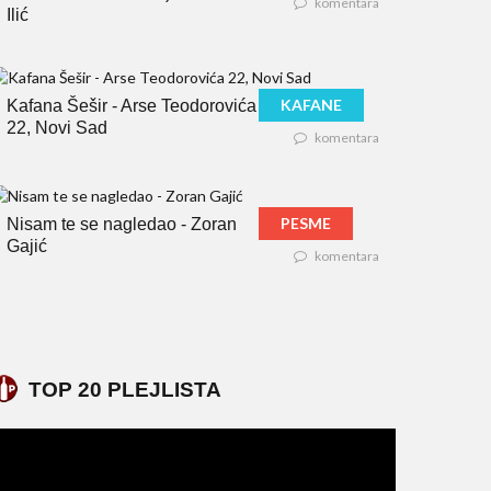
komentara
Ilić
KAFANE
Kafana Šešir - Arse Teodorovića
22, Novi Sad
komentara
PESME
Nisam te se nagledao - Zoran
Gajić
komentara
TOP 20 PLEJLISTA