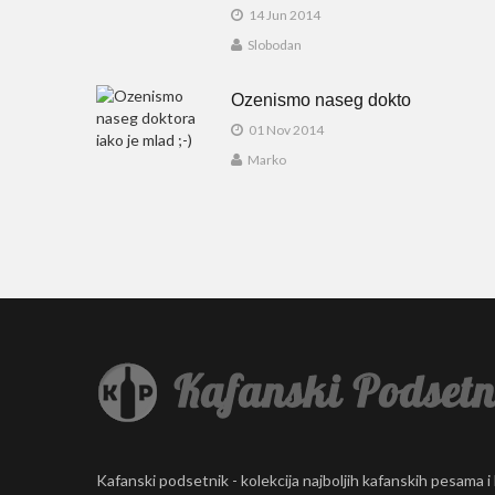
14 Jun 2014
Slobodan
Ozenismo naseg dokto
01 Nov 2014
Marko
Kafanski podsetnik - kolekcija najboljih kafanskih pesama i