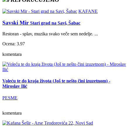
KAFANE
Savski Mir
Stari grad na Savi, Šabac
Restoran - splav, muzika svako veče sem nedelje. ...
Ocena: 3.97
komentara
Voleću te do kraja života (Još te nešto čini izuzetnom) -
Miroslav Ilić
PESME
komentara