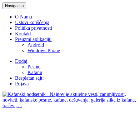
Navigacija
O Nama
Uslovi korišćenja
Politika privatnosti
Kontakt
Preuzmi aplikaciju
Android
Windows Phone
Dodaj
Pesmu
Kafanu
Besplatan sajt!
Prijava