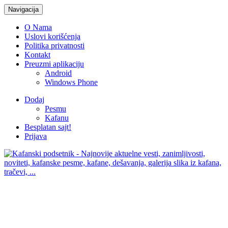
Navigacija
O Nama
Uslovi korišćenja
Politika privatnosti
Kontakt
Preuzmi aplikaciju
Android
Windows Phone
Dodaj
Pesmu
Kafanu
Besplatan sajt!
Prijava