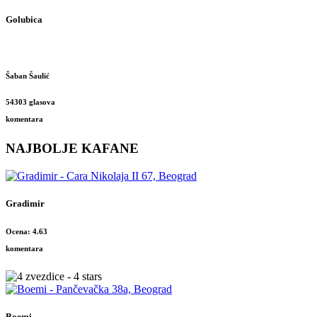
Golubica
Šaban Šaulić
54303 glasova
komentara
NAJBOLJE KAFANE
Gradimir
Ocena: 4.63
komentara
Boemi