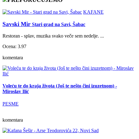
KAFANE
Savski Mir
Stari grad na Savi, Šabac
Restoran - splav, muzika svako veče sem nedelje. ...
Ocena: 3.97
komentara
Voleću te do kraja života (Još te nešto čini izuzetnom) -
Miroslav Ilić
PESME
komentara