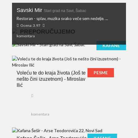
Savski Mir
Stari grad na Savi, Šabac
Restoran - splav, muzika svako veče sem nedelje. ...
Ocena: 3.97
PREPORUČUJEMO
komentara
KAFANE
PESME
Voleću te do kraja života (Još te
nešto čini izuzetnom) - Miroslav
Ilić
komentara