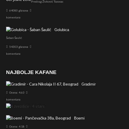
Predrag Živković Tozovac
64080 glasova
komentara
Golubica
Šaban Šaulić
54303 glasova
komentara
NAJBOLJE KAFANE
Gradimir
Ocena: 4.63
komentara
Boemi
Ocena: 4.18