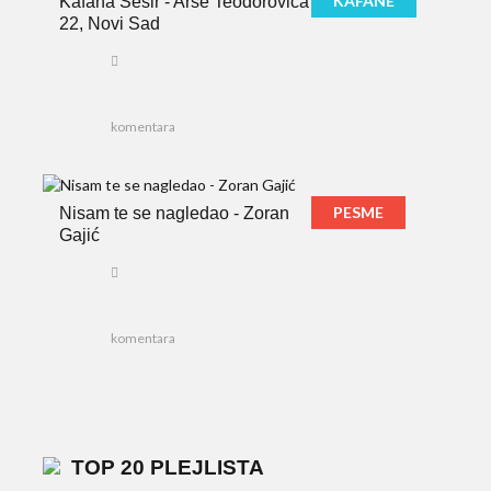
KAFANE
Kafana Šešir - Arse Teodorovića
22, Novi Sad
komentara
PESME
Nisam te se nagledao - Zoran
Gajić
komentara
TOP 20 PLEJLISTA