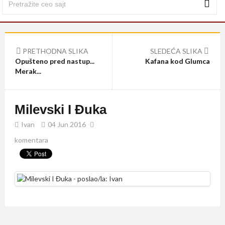
PRETHODNA SLIKA
SLEDEĆA SLIKA
Opušteno pred nastup...
Kafana kod Glumca
Merak...
Milevski I Đuka
Ivan
04 Jun 2016
komentara