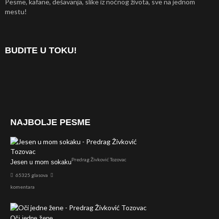
Pesme, kafane, dešavanja, slike iz noćnog života, sve na jednom
mestu!
BUDITE U TOKU!
NAJBOLJE PESME
Predrag Živković Tozovac
Jesen u mom sokaku
65325 glasova
komentara
Oči jedne žene