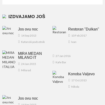
IZDVAJAMO JOŠ
Jos ovu noc
Restoran "Dulkan"
14 Sep 2013
10 Feb 2017
Kafanski podsetnik
Ivan
MIRA MEDAN
27 Jan 2016
MILANO IT
Kafe Bar
24 Jan 2015
Milorad
Konoba Valjevo
17 Oct 2013
Nikola
Jos ovu noc
14 Sep 2013