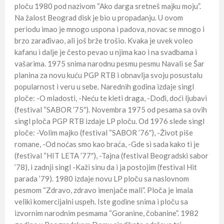
ploču 1980 pod nazivom “Ako darga sretneš majku moju”.
Na žalost Beograd disk je bio u propadanju. U ovom
periodu imao je mnogo uspona i padova, novac se mnogo i
brzo zarađivao, ali još brže trošio. Kvaka je uvek voleo
kafanu i dalje je često pevao u njima kao i na svadbama i
vašarima. 1975 snima narodnu pesmu pesmu Navali se Šar
planina za novu kuću PGP RTB i obnavlja svoju posustalu
popularnost i veru u sebe. Narednih godina izdaje singl
ploče: -O mladosti, -Neću te kleti draga, -Dođi, doći ljubavi
(festival “SABOR ’75″). Novembra 1975 od pesama sa ovih
singl ploča PGP RTB izdaje LP ploču. Od 1976 slede singl
ploče: -Volim majko (festival “SABOR ’76″), -Život piše
romane, -Od noćas smo kao braća, -Gde si sada kako ti je
(festival “HIT LETA ’77″), -Tajna (festival Beogradski sabor
’78), i zadnji singl -Kaži sinu da i ja postojim (festival Hit
parada ’79). 1980 izdaje novu LP ploču sa naslovnom
pesmom “Zdravo, zdravo imenjače mali”. Ploča je imala
veliki komercijalni uspeh. Iste godine snima i ploču sa
izvornim narodnim pesmama “Goranine, čobanine”. 1982