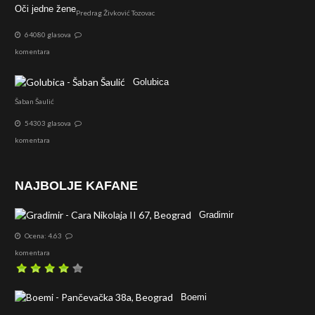
Oči jedne žene
Predrag Živković Tozovac
64080 glasova
komentara
Golubica
Šaban Šaulić
54303 glasova
komentara
NAJBOLJE KAFANE
Gradimir
Ocena: 4.63
komentara
Boemi