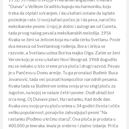
“Dunav” u Velikom Gradištu kupuju mu harmoniku, koju
treba da otplati sviranjem, i da u kafani ostane da isplate
poslednje rate. U ovoj kafani počeo je i da peva, naročito
meksikanske pesme. U njoj je dobio i autogram od Cuneta,
tada prvog našeg pevača meksikanskih melodija. 1956
Kvaka se ženi sa Jelicom koja mu rađa ćerku Svetlanu. Posle
dva meseca od Svetlaninog rođenja, Bora i Jelica se
razvode, a Svetlanu uzima Borina majka Olga. Zatim se ženi
Verom koju je sreo u kafani Novi Beograd. 1968 dogodilo
mu se nekako u isto vreme prva ploča i drugi razvod. Pevao
je u Pančevu u Domu armije. Tu ga pronalazi Budimir Buca
Jovanović, tada već poznati kompozitor narodnih pesama.
Kvaka tada sa Budimirom snima svoju prvu singl ploču za
Jugoton, na kojoj se nalaze četiri pesme: Dođi ublaži bol
srca mog, Oj Dunave plavi, Na rastanku, Kad dođe dan.
Kvaka ovu svoju prvu ploču snima u 34 godini života i stiče
veliku popularnost, ponajviše zahvaljujući pesmi “Na
rastanku (Pođimo u krčmu staru)”. Ova ploča je prodata u
400.000 primeraka. imala je srebrno i zlatno izdanje. Priča