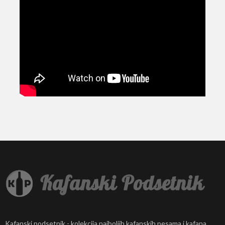
Kafanski podsetnik - kolekcija najboljih kafanskih pesama i kafana.