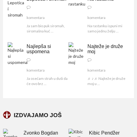
komentara
komentara
Ja sam bio puk siromah,
Na rastanku ispuni mi
siromašna kuć ...
samo jednu želju ...
Najlepša si
Najteže je druže
uspomena
moj
komentara
komentara
Ja osećam strah u duši da
♬ ♪ ♬ Najteže je druže
će ovo brz ...
moj u ...
IZDVAJAMO JOŠ
Zvonko Bogdan
Kibic Pendžer