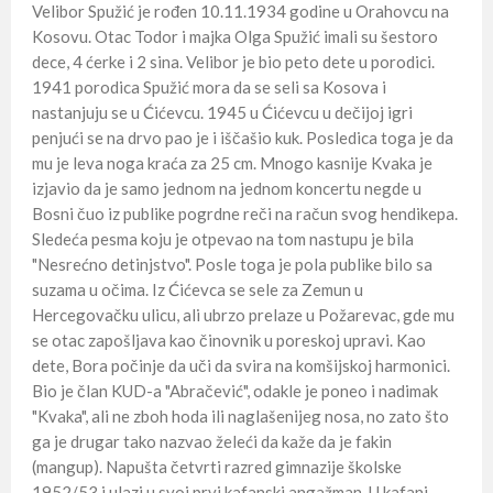
Velibor Spužić je rođen 10.11.1934 godine u Orahovcu na
Kosovu. Otac Todor i majka Olga Spužić imali su šestoro
dece, 4 ćerke i 2 sina. Velibor je bio peto dete u porodici.
1941 porodica Spužić mora da se seli sa Kosova i
nastanjuju se u Ćićevcu. 1945 u Ćićevcu u dečijoj igri
penjući se na drvo pao je i iščašio kuk. Posledica toga je da
mu je leva noga kraća za 25 cm. Mnogo kasnije Kvaka je
izjavio da je samo jednom na jednom koncertu negde u
Bosni čuo iz publike pogrdne reči na račun svog hendikepa.
Sledeća pesma koju je otpevao na tom nastupu je bila
"Nesrećno detinjstvo". Posle toga je pola publike bilo sa
suzama u očima. Iz Ćićevca se sele za Zemun u
Hercegovačku ulicu, ali ubrzo prelaze u Požarevac, gde mu
se otac zapošljava kao činovnik u poreskoj upravi. Kao
dete, Bora počinje da uči da svira na komšijskoj harmonici.
Bio je član KUD-a "Abračević", odakle je poneo i nadimak
"Kvaka", ali ne zboh hoda ili naglašenijeg nosa, no zato što
ga je drugar tako nazvao želeći da kaže da je fakin
(mangup). Napušta četvrti razred gimnazije školske
1952/53 i ulazi u svoj prvi kafanski angažman. U kafani