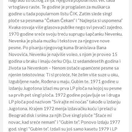
vrtoglavo raste. Te godine je proglašen za muškarca
godine u tada popularnom listu ČIK. Zatim slede singl
ploče sa pesmama “Čekam Čekam” i “Najlepša si uspomena”
Kvaka osvaja više glasova publike nego svi pevači zajedno.
1970 godine sreće svoju treću suprugu šapčanku Nevenku.
Nevenka je pisala muziku i tekstove za njegove nove
pesme. Po pisanju njegovog kuma Branislava Bana
Novovića, Nevenku je najviše voleo, s njom je proveo 15
godina u braku i imaju ćerku Olju. Iz sedamdesetih godina i
života sa Nevenkom – Nenom ostaće upamćene pesme sa
njenim tekstovima: Ti si proleće, Ne želim više suze u oku,
Izgubljene nade, Rođena u maju, Gubim te. 1971 godine u
izdanju Jugotona izlazi mu prva LP ploča na kojoj su pesme
sa prvih pet singl ploča. 1972 godine pojavljuje se i druga
LP ploča pod nazivom “Svirajte mi noćas” takođe u izdanju
Jugotona. Krajem 1972 menja izdavačku kuću i prelazi u
Beograd disk i snima za njih Dve singl ploče “Štaće mi
novac, kad sreće nemam” i “Gubim te“. Ponovo izdaju 1977
god. singl “Gubim te”. Izdali su još samo kasetu 1979 i LP