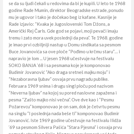
se da su ljudi čekali u redovima da bi je kupili. U leto te 1968
godine Rade Mumin, direktor Beogradske estrade, ponudo
mu je ugovor i tako je dočekao beg iz kafane. Kasnije je
Rade izjavio: “Kvaka je Jugoslovenski Tom Džons, a
Američki Rej Čarls. Gde god se pojavi, moji pevači imaju
tremu i zato mora uvek poslednji da peva”. Te 1968. godine
je imao prvi ozbiljniji nastup u Domu sindikata sa pesmom
Buce Jovanovića sa ove ploče “Pođimo u krčmu staru”… i
napravio je lom ... U jesen 1968 učestvuje na festivalu
SOKO BANJA ’68 i sa pesmama koje je komponovao
Budimir Jovanović “Ako draga sretneš majku moju” i
“Nezaboravna ljubav” osvaja prvu nagradu publike.
Februara 1969 snima i drugu singl ploču pod nazivom
“Neverna ljubav” na kojoj su pored naslovne zapažena i
pesma “Zašto majko nisi večna”. Ove dve kao i “Pesmu
Požarevcu” komponovao je on sam, dok je četvrtu pesmu
na singlu “I poslednja nada beše ti” komponovao Budimir
Jovanović. Iste 1969 godine učestvuje na festivalu Ilidža
’69 sa pesmom Silvera Pašića “Stara Pjesma” i osvaja prvu
nagradu stručnog žirija. Njegova popularnost već tada