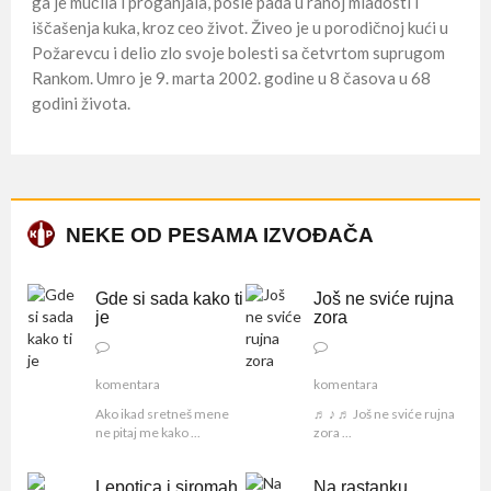
ga je mučila i proganjala, posle pada u ranoj mladosti i
iščašenja kuka, kroz ceo život. Živeo je u porodičnoj kući u
Požarevcu i delio zlo svoje bolesti sa četvrtom suprugom
Rankom. Umro je 9. marta 2002. godine u 8 časova u 68
godini života.
NEKE OD PESAMA IZVOĐAČA
Gde si sada kako ti
Još ne sviće rujna
je
zora
komentara
komentara
Ako ikad sretneš mene
♬ ♪ ♬ Još ne sviće rujna
ne pitaj me kako ...
zora ...
Lepotica i siromah
Na rastanku