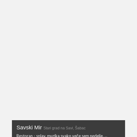
Savski Mir
Stari grad na Savi, Šabac
Restoran - splav, muzika svako veče sem nedelje. ...