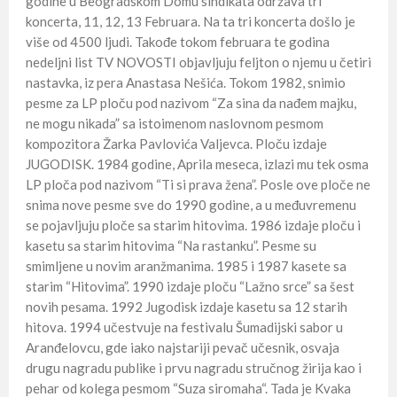
godine u Beogradskom Domu sindikata održava tri
koncerta, 11, 12, 13 Februara. Na ta tri koncerta došlo je
više od 4500 ljudi. Takođe tokom februara te godina
nedeljni list TV NOVOSTI objavljuju feljton o njemu u četiri
nastavka, iz pera Anastasa Nešića. Tokom 1982, snimio
pesme za LP ploču pod nazivom “Za sina da nađem majku,
ne mogu nikada” sa istoimenom naslovnom pesmom
kompozitora Žarka Pavlovića Valjevca. Ploču izdaje
JUGODISK. 1984 godine, Aprila meseca, izlazi mu tek osma
LP ploča pod nazivom “Ti si prava žena”. Posle ove ploče ne
snima nove pesme sve do 1990 godine, a u međuvremenu
se pojavljuju ploče sa starim hitovima. 1986 izdaje ploču i
kasetu sa starim hitovima “Na rastanku”. Pesme su
smimljene u novim aranžmanima. 1985 i 1987 kasete sa
starim “Hitovima”. 1990 izdaje ploču “Lažno srce” sa šest
novih pesama. 1992 Jugodisk izdaje kasetu sa 12 starih
hitova. 1994 učestvuje na festivalu Šumadijski sabor u
Aranđelovcu, gde iako najstariji pevač učesnik, osvaja
drugu nagradu publike i prvu nagradu stručnog žirija kao i
pehar od kolega pesmom “Suza siromaha“. Tada je Kvaka