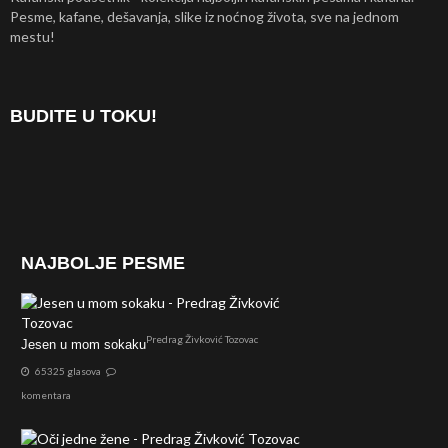
Pesme, kafane, dešavanja, slike iz noćnog života, sve na jednom
mestu!
BUDITE U TOKU!
NAJBOLJE PESME
Predrag Živković Tozovac
Jesen u mom sokaku
65325 glasova
komentara