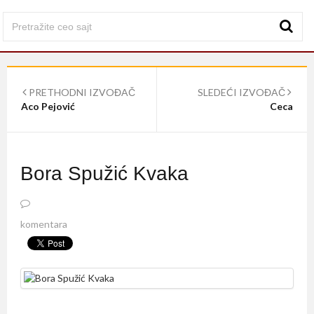
PRETHODNI IZVOĐAČ
SLEDEĆI IZVOĐAČ
Aco Pejović
Ceca
Bora Spužić Kvaka
komentara