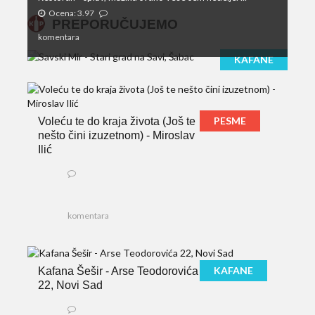
Ocena: 3.97
PREPORUČUJEMO
komentara
KAFANE
PESME
Voleću te do kraja života (Još te
nešto čini izuzetnom) - Miroslav
Ilić
komentara
KAFANE
Kafana Šešir - Arse Teodorovića
22, Novi Sad