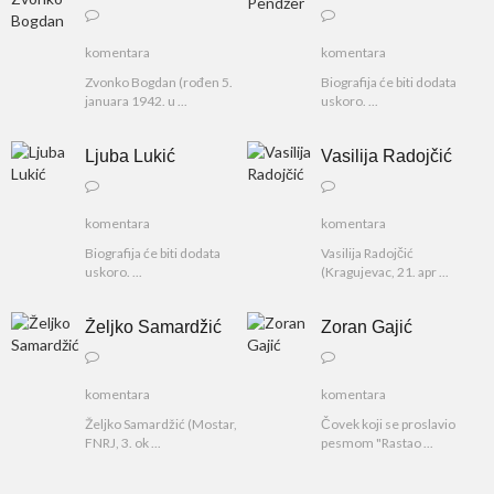
komentara
komentara
Zvonko Bogdan (rođen 5.
Biografija će biti dodata
januara 1942. u ...
uskoro. ...
Ljuba Lukić
Vasilija Radojčić
komentara
komentara
Biografija će biti dodata
Vasilija Radojčić
uskoro. ...
(Kragujevac, 21. apr ...
Željko Samardžić
Zoran Gajić
komentara
komentara
Željko Samardžić (Mostar,
Čovek koji se proslavio
FNRJ, 3. ok ...
pesmom "Rastao ...