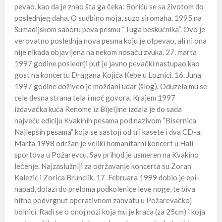
pevao, kao da je znao šta ga čeka: Boriću se sa životom do
poslednjeg daha. O sudbino moja, suzo siromaha. 1995 na
Šumadijskom saboru peva pesmu “Tuga beskućnika“. Ovo je
verovatno poslednja nova pesma koju je otpevao, ali ni ona
nije nikada objavljena na nekom nosaču zvuka. 27. marta
1997 godine poslednji put je javno pevački nastupao kao
gost na koncertu Dragana Kojića Kebe u Loznici. 16. Juna
1997 godine doživeo je moždani udar (šlog). Oduzela mu se
cele desna strana tela i moć govora. Krajem 1997
izdavačka kuća Renome iz Bijeljine izdala je do sada
najveću ediciju Kvakinih pesama pod nazivom “Bisernica
Najlepših pesama” koja se sastoji od tri kasete i dva CD-a.
Marta 1998 održan je veliki homanitarni koncert u Hali
sportova u Požarevcu. Sav prihod je usmeren na Kvakino
lečenje. Najzaslužniji za održavanje koncerta su Zoran
Kalezić i Zorica Brunclik. 17. Februara 1999 dobio je epi-
napad, dolazi do preloma podkolenice leve noge, te biva
hitno podvrgnut operativnom zahvatu u Požarevačkoj
bolnici. Radi se o onoj nozi koja mu je kraća (za 25cm) i koja