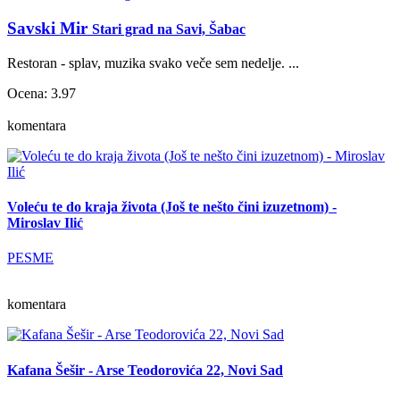
Savski Mir
Stari grad na Savi, Šabac
Restoran - splav, muzika svako veče sem nedelje. ...
Ocena: 3.97
komentara
Voleću te do kraja života (Još te nešto čini izuzetnom) -
Miroslav Ilić
PESME
komentara
Kafana Šešir - Arse Teodorovića 22, Novi Sad