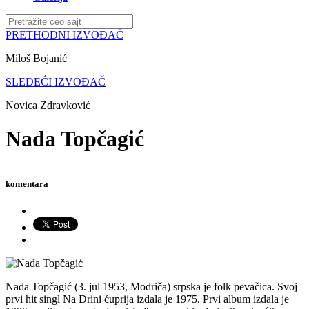
PRETHODNI IZVOĐAČ
Miloš Bojanić
SLEDEĆI IZVOĐAČ
Novica Zdravković
Nada Topčagić
komentara
Nada Topčagić (3. jul 1953, Modriča) srpska je folk pevačica. Svoj
prvi hit singl Na Drini ćuprija izdala je 1975. Prvi album izdala je