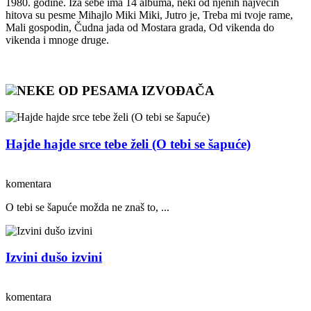
1980. godine. Iza sebe ima 14 albuma, neki od njenih najvećih
hitova su pesme Mihajlo Miki Miki, Jutro je, Treba mi tvoje rame,
Mali gospodin, Čudna jada od Mostara grada, Od vikenda do
vikenda i mnoge druge.
NEKE OD PESAMA IZVOĐAČA
Hajde hajde srce tebe želi (O tebi se šapuće)
komentara
O tebi se šapuće možda ne znaš to, ...
Izvini dušo izvini
komentara