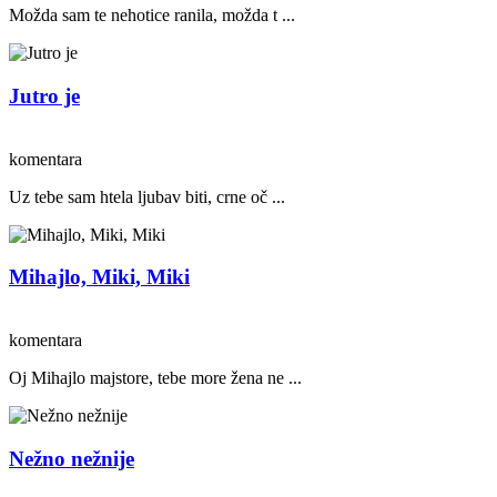
Možda sam te nehotice ranila, možda t ...
Jutro je
komentara
Uz tebe sam htela ljubav biti, crne oč ...
Mihajlo, Miki, Miki
komentara
Oj Mihajlo majstore, tebe more žena ne ...
Nežno nežnije