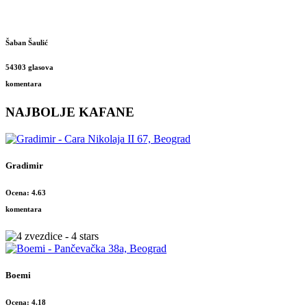
Šaban Šaulić
54303 glasova
komentara
NAJBOLJE KAFANE
Gradimir
Ocena: 4.63
komentara
Boemi
Ocena: 4.18