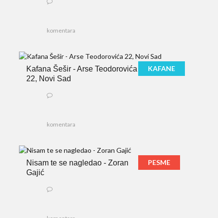
komentara
KAFANE
Kafana Šešir - Arse Teodorovića
22, Novi Sad
komentara
PESME
Nisam te se nagledao - Zoran
Gajić