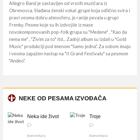
Allegro Band je sastavljen od vrsnih muzičara iz
Obrenovca. Slađana ženski vokal ,grupe koja odlično svira i
pravi veoma dobru atmosferu, je ranije pevala u grupi
Frenky. Pesme koje su ih izdvojile iz mase
novokomponovanih pop-folk grupa su "Medene" , "Kao da
nema me" , "Živim za to" itd... Zadnji album su izdali u "Gold
Music" produkciji pod imenom "Samo jedna". Za sobom imaju
i veoma zapažen nastup na "II Grand Festivalu" sa pesmom
"Anđeo".
NEKE OD PESAMA IZVOĐAČA
Neka ide život
Troje
komentara
komentara