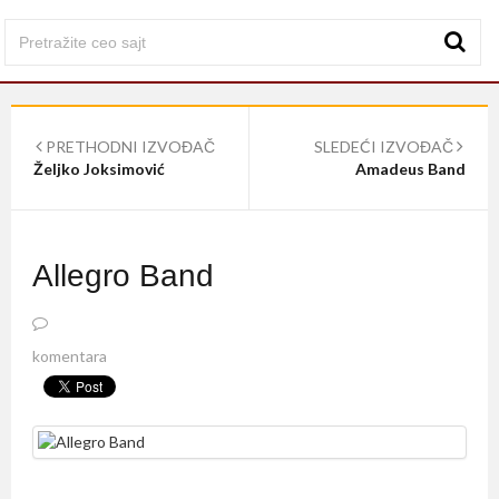
PRETHODNI IZVOĐAČ
SLEDEĆI IZVOĐAČ
Željko Joksimović
Amadeus Band
Allegro Band
komentara