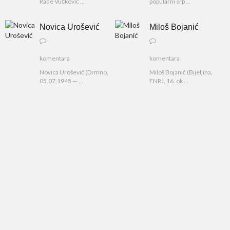
Rade Vučković ...
popularni srp ...
Novica Urošević
Miloš Bojanić
komentara
komentara
Novica Urošević (Drmno,
Miloš Bojanić (Bijeljina,
05.07.1945 — ...
FNRJ, 16. ok ...