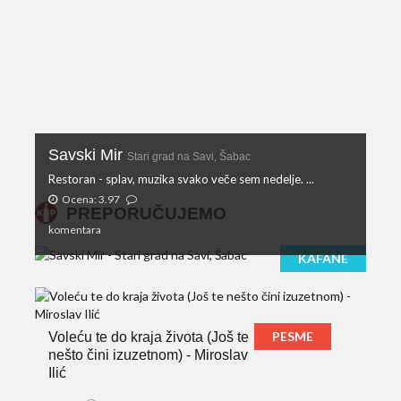
Savski Mir
Stari grad na Savi, Šabac
Restoran - splav, muzika svako veče sem nedelje. ...
Ocena: 3.97
PREPORUČUJEMO
komentara
KAFANE
PESME
Voleću te do kraja života (Još te
nešto čini izuzetnom) - Miroslav
Ilić