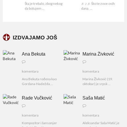
Šta je trebalo, zbog nekog
♬ ♪ ♬ Što te zove ovih
da bolujem ...
dana, ...
IZDVAJAMO JOŠ
Ana Bekuta
Marina Živković
komentara
komentara
Ana Bekuta rođena kao
Marina Živković (19.
Gordana-Nadežda ...
oktobar) je srpsk ...
Rade Vučković
Saša Matić
komentara
komentara
Kompozitor i šansonjer
Aleksandar Saša Matić je