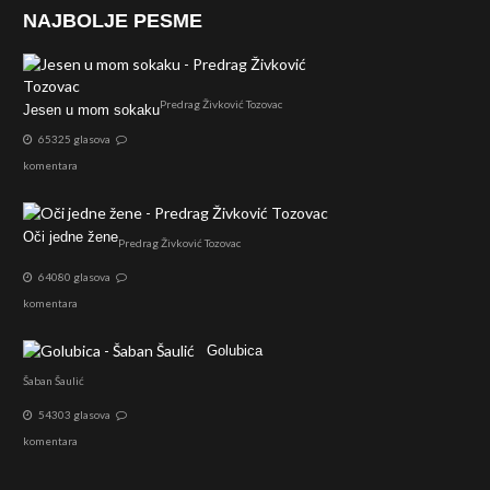
NAJBOLJE PESME
Predrag Živković Tozovac
Jesen u mom sokaku
65325 glasova
komentara
Oči jedne žene
Predrag Živković Tozovac
64080 glasova
komentara
Golubica
Šaban Šaulić
54303 glasova
komentara