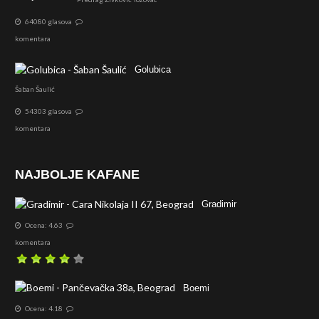
64080 glasova
komentara
Golubica
Šaban Šaulić
54303 glasova
komentara
NAJBOLJE KAFANE
Gradimir
Ocena: 4.63
komentara
Boemi
Ocena: 4.18