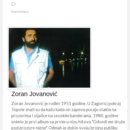
komentara
Zoran Jovanović
Zoran Jovanović je rođen 1951 godine. U Zagorici pokraj
Topole znali su da kažu kada on zapeva pucaju stakla na
prozorima i sijalice na seoskim banderama. 1980. godine
snimio je prvi album sa prvim u nizu hitova "Odvedi me druže
pod prozore njene". Odmah je dobio svoju brojnu publiku