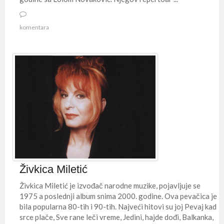
komentara
Živkica Miletić
Živkica Miletić je izvođač narodne muzike, pojavljuje se
1975 a poslednji album snima 2000. godine. Ova pevačica je
bila popularna 80-tih i 90-tih. Najveći hitovi su joj Pevaj kad
srce plače, Sve rane leči vreme, Jedini, hajde dođi, Balkanka,