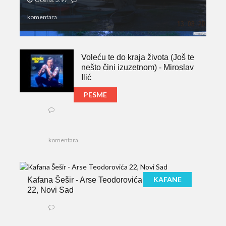
komentara
Voleću te do kraja života (Još te
nešto čini izuzetnom) - Miroslav
Ilić
PESME
komentara
KAFANE
Kafana Šešir - Arse Teodorovića
22, Novi Sad