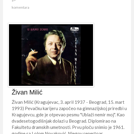
komentara
Živan Milić
Živan Milić (Kragujevac, 3. april 1937 - Beograd, 15. mart
1993) Pevačku karijeru započeo na gimnazijskoj priredbi u
Kragujevcu, gde je otpevao pesmu "Ublaži nemir moj". Kao
dvadesetogodišnjak dolazi u Beograd. Diplomirao na
Fakultetu dramskih umetnosti. Prvu ploču snimio je 1961.
godine sa Lolom Novaković. Njegov repertoar ...