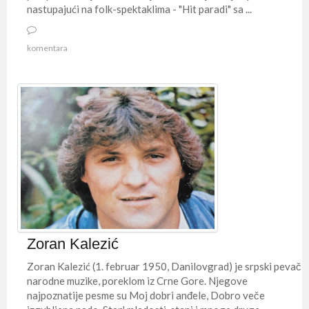
nastupajući na folk-spektaklima - "Hit paradi" sa ...
komentara
Zoran Kalezić
Zoran Kalezić (1. februar 1950, Danilovgrad) je srpski pevač
narodne muzike, poreklom iz Crne Gore. Njegove
najpoznatije pesme su Moj dobri anđele, Dobro veče