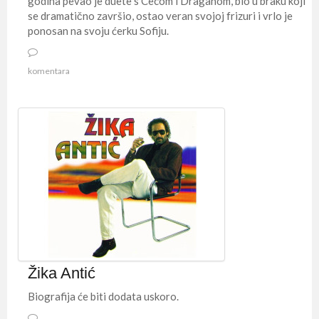
godina pevao je duete s Cecom i Draganom, bio u braku koji
se dramatično završio, ostao veran svojoj frizuri i vrlo je
ponosan na svoju ćerku Sofiju.
komentara
Žika Antić
Biografija će biti dodata uskoro.