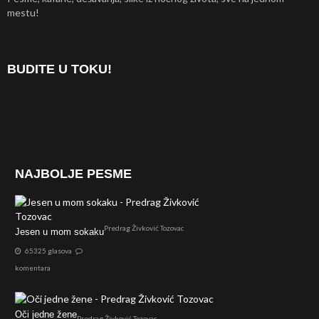
mestu!
BUDITE U TOKU!
NAJBOLJE PESME
Predrag Živković Tozovac
Jesen u mom sokaku
65325 glasova
komentara
Oči jedne žene
Predrag Živković Tozovac