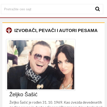
IZVOĐAČI, PEVAČI I AUTORI PESAMA
Željko Šašić
Željko Šašić je rođen 31. 10. 1969. Kao zvezda devedesetih