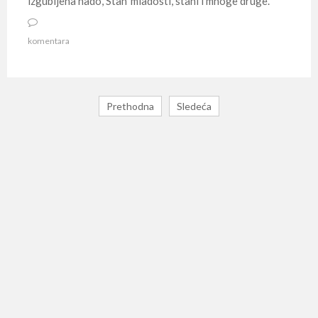
izgubljena nado, Stan' mladosti, stani i mnoge druge.
komentara
Prethodna
Sledeća