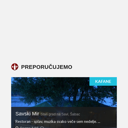
PREPORUČUJEMO
KAFANE
Savski Mir
Stari grad na Savi, Šabac
Restoran - splav, muzika svako veče sem nedelje. ...
Ocena: 3.97