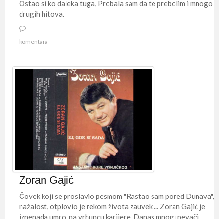
Ostao si ko daleka tuga, Probala sam da te prebolim i mnogo
drugih hitova.
komentara
Zoran Gajić
Čovek koji se proslavio pesmom "Rastao sam pored Dunava",
nažalost, otplovio je rekom života zauvek ... Zoran Gajić je
iznenada umro, na vrhuncu karijere. Danas mnogi pevači