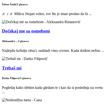
Šaban Šaulić
3 glasova
♬ ♪ ♬ Milicu Stojan voleo, sve što je imao prodao da bi ...
Dočekaj me sa osmehom
Aleksandra ...
3 glasova
Najlepšu košulju obuci, rashladi vino crveno. Kada dođem nežno ...
Trebaš mi
Darko Filipović
3 glasova
Pogledaj kako drhtim kada gledam te i kao da si poslednja na svetu
...