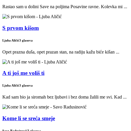
Rastao sam u dolini Save na poljima Posavine ravne. Kolevka mi ...
S prvom kišom
Ljuba Aličić
3 glasova
Opet prazna duša, opet prazan stan, na radiju kažu biće kišan ...
A ti još me voliš ti
Ljuba Aličić
3 glasova
Kad sam bio ja siromah bez ljubavi i bez doma žalili me svi. Kad ...
Kome li se sreća smeje
Savo Radusinović
3 glasova