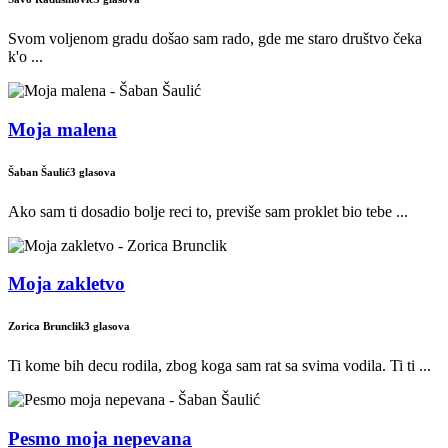
Svom voljenom gradu došao sam rado, gde me staro društvo čeka
k'o ...
Moja malena
Šaban Šaulić
3 glasova
Ako sam ti dosadio bolje reci to, previše sam proklet bio tebe ...
Moja zakletvo
Zorica Brunclik
3 glasova
Ti kome bih decu rodila, zbog koga sam rat sa svima vodila. Ti ti ...
Pesmo moja nepevana