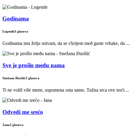
Godinama
Legende
3 glasova
Godinama istu želju snivam, da se s'krijem međ guste vrbake, da ...
Sve je prošlo među nama
Snežana Đurišić
3 glasova
Ti ne voliš više mene, uspomena osta samo. Tužna srca ove noći ...
Odvedi me srećo
Jana
3 glasova