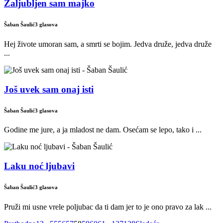
Zaljubljen sam majko
Šaban Šaulić
3 glasova
Hej živote umoran sam, a smrti se bojim. Jedva druže, jedva druže
...
Još uvek sam onaj isti
Šaban Šaulić
3 glasova
Godine me jure, a ja mladost ne dam. Osećam se lepo, tako i ...
Laku noć ljubavi
Šaban Šaulić
3 glasova
Pruži mi usne vrele poljubac da ti dam jer to je ono pravo za lak ...