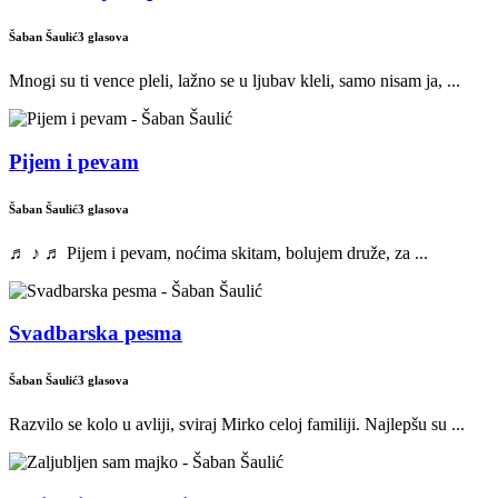
Šaban Šaulić
3 glasova
Mnogi su ti vence pleli, lažno se u ljubav kleli, samo nisam ja, ...
Pijem i pevam
Šaban Šaulić
3 glasova
♬ ♪ ♬ Pijem i pevam, noćima skitam, bolujem druže, za ...
Svadbarska pesma
Šaban Šaulić
3 glasova
Razvilo se kolo u avliji, sviraj Mirko celoj familiji. Najlepšu su ...