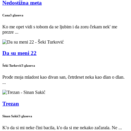
Nedostižna meta
Cana
3 glasova
Ko me opet vidi s tobom da se ljubim i da zoru čekam nek' me
prezre ...
Da su meni 22
Šeki Turković
3 glasova
Prođe moja mladost kao divan san, četrdeset neka kao dlan o dlan.
...
Trezan
Sinan Sakić
3 glasova
K'o da si mi neke čini bacila, k'o da si me nekako začarala. Ne ...