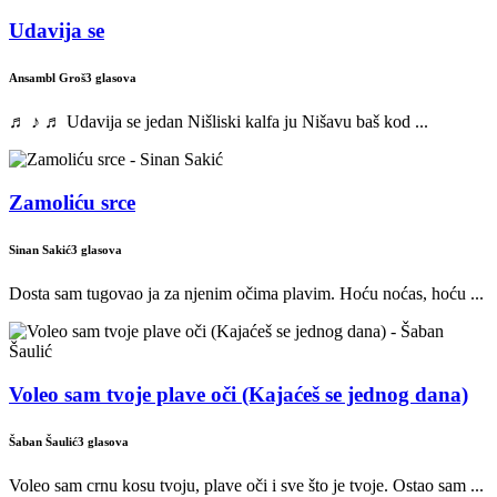
Udavija se
Ansambl Groš
3 glasova
♬ ♪ ♬ Udavija se jedan Nišliski kalfa ju Nišavu baš kod ...
Zamoliću srce
Sinan Sakić
3 glasova
Dosta sam tugovao ja za njenim očima plavim. Hoću noćas, hoću ...
Voleo sam tvoje plave oči (Kajaćeš se jednog dana)
Šaban Šaulić
3 glasova
Voleo sam crnu kosu tvoju, plave oči i sve što je tvoje. Ostao sam ...