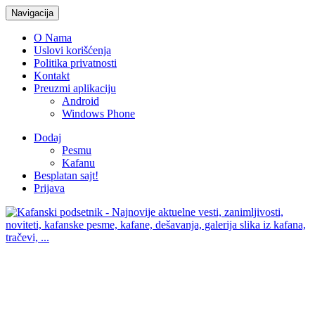
Navigacija
O Nama
Uslovi korišćenja
Politika privatnosti
Kontakt
Preuzmi aplikaciju
Android
Windows Phone
Dodaj
Pesmu
Kafanu
Besplatan sajt!
Prijava