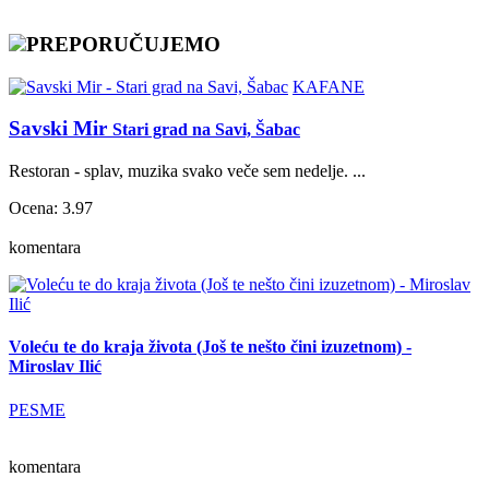
PREPORUČUJEMO
KAFANE
Savski Mir
Stari grad na Savi, Šabac
Restoran - splav, muzika svako veče sem nedelje. ...
Ocena: 3.97
komentara
Voleću te do kraja života (Još te nešto čini izuzetnom) -
Miroslav Ilić
PESME
komentara