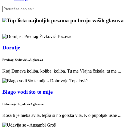
Top lista najboljih pesama po broju vaših glasova
Dorulje
Predrag Živković ...
3 glasova
Kraj Dunava koliba, koliba, koliba. Tu me Vlajna čekala, tu me ...
Blago vodi što te mije
Dobrivoje Topalović
3 glasova
Kosa ti je meka svila, lepša si no gorska vila. K'o pupoljak usne ...