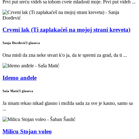
Prvi put sreću videh sa tobom cvete mladosti moje. Prvi put videh ...
Crveni lak (Ti zaplakaćeš na mojoj strani kreveta)
Sanja Đorđević
3 glasova
Ona misli da zna neke stvari k'o ja, da te spremi za grad, da ti ...
Idemo anđele
Saša Matić
3 glasova
Ja nisam rekao nikad glasno i možda sada za sve je kasno, samo sa
...
Milicu Stojan voleo