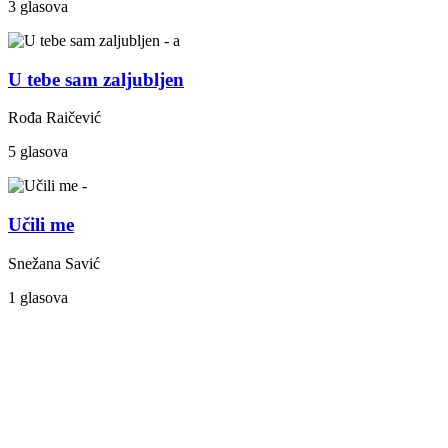
3 glasova
U tebe sam zaljubljen
Rođa Raičević
5 glasova
Učili me
Snežana Savić
1 glasova