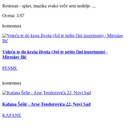
Restoran - splav, muzika svako veče sem nedelje. ...
Ocena: 3.97
komentara
Voleću te do kraja života (Još te nešto čini izuzetnom) -
Miroslav Ilić
PESME
komentara
Kafana Šešir - Arse Teodorovića 22, Novi Sad
KAFANE