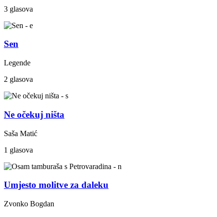
3 glasova
Sen
Legende
2 glasova
Ne očekuj ništa
Saša Matić
1 glasova
Umjesto molitve za daleku
Zvonko Bogdan