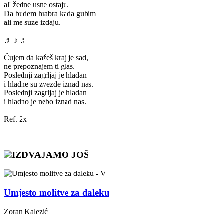
al' žedne usne ostaju.
Da budem hrabra kada gubim
ali me suze izdaju.
♬ ♪ ♬
Čujem da kažeš kraj je sad,
ne prepoznajem ti glas.
Poslednji zagrljaj je hladan
i hladne su zvezde iznad nas.
Poslednji zagrljaj je hladan
i hladno je nebo iznad nas.
Ref. 2x
IZDVAJAMO JOŠ
Umjesto molitve za daleku
Zoran Kalezić