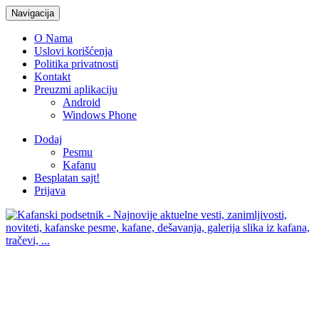
Navigacija
O Nama
Uslovi korišćenja
Politika privatnosti
Kontakt
Preuzmi aplikaciju
Android
Windows Phone
Dodaj
Pesmu
Kafanu
Besplatan sajt!
Prijava