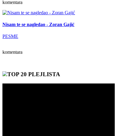
komentara
Nisam te se nagledao - Zoran Gajić
PESME
komentara
TOP 20 PLEJLISTA