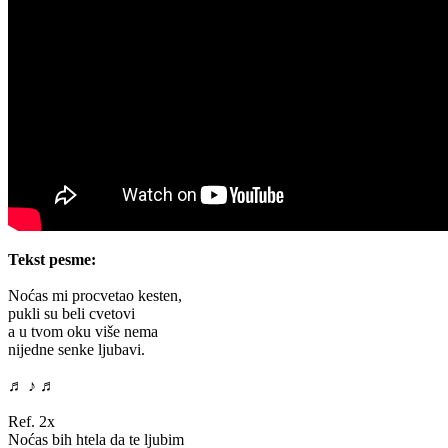
Tekst pesme:
Noćas mi procvetao kesten,
pukli su beli cvetovi
a u tvom oku više nema
nijedne senke ljubavi.
♬ ♪ ♬
Ref. 2x
Noćas bih htela da te ljubim