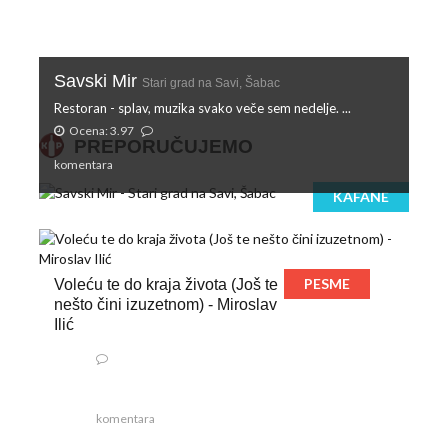
Savski Mir
Stari grad na Savi, Šabac
Restoran - splav, muzika svako veče sem nedelje. ...
Ocena: 3.97
PREPORUČUJEMO
komentara
KAFANE
PESME
Voleću te do kraja života (Još te
nešto čini izuzetnom) - Miroslav
Ilić
komentara