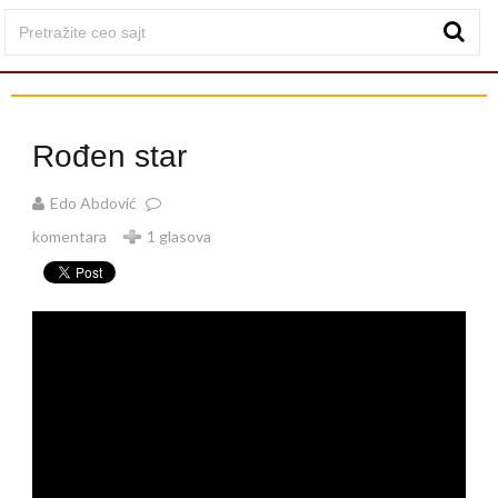
Rođen star
Edo Abdović
komentara
1 glasova