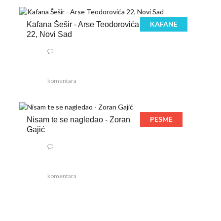
KAFANE
Kafana Šešir - Arse Teodorovića
22, Novi Sad
komentara
PESME
Nisam te se nagledao - Zoran
Gajić
komentara