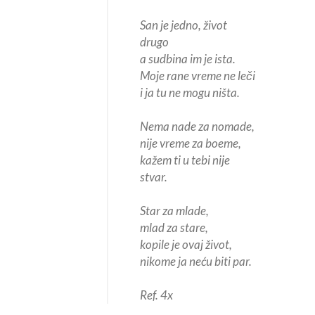
San je jedno, život
drugo
a sudbina im je ista.
Moje rane vreme ne leči
i ja tu ne mogu ništa.
Nema nade za nomade,
nije vreme za boeme,
kažem ti u tebi nije
stvar.
Star za mlade,
mlad za stare,
kopile je ovaj život,
nikome ja neću biti par.
Ref. 4x