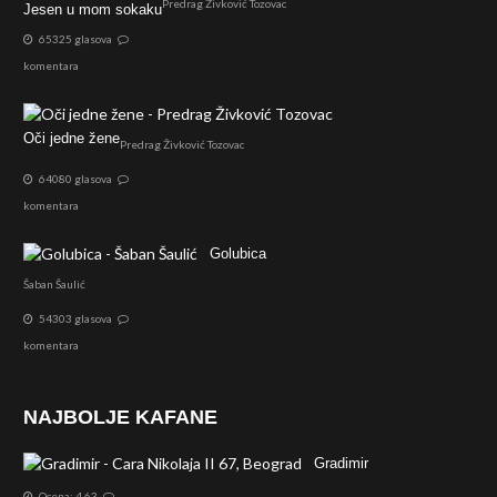
Predrag Živković Tozovac
Jesen u mom sokaku
65325 glasova
komentara
Oči jedne žene
Predrag Živković Tozovac
64080 glasova
komentara
Golubica
Šaban Šaulić
54303 glasova
komentara
NAJBOLJE KAFANE
Gradimir
Ocena: 4.63