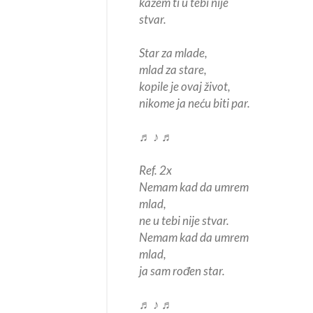
kažem ti u tebi nije
stvar.
Star za mlade,
mlad za stare,
kopile je ovaj život,
nikome ja neću biti par.
♬ ♪ ♬
Ref. 2x
Nemam kad da umrem
mlad,
ne u tebi nije stvar.
Nemam kad da umrem
mlad,
ja sam rođen star.
♬ ♪ ♬