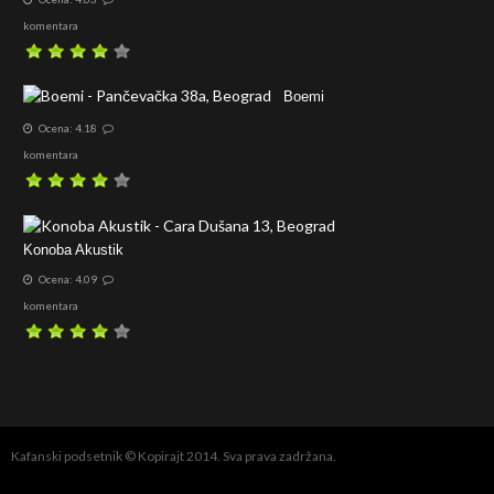
komentara
Boemi
Ocena: 4.18
komentara
Konoba Akustik
Ocena: 4.09
komentara
Kafanski podsetnik © Kopirajt 2014. Sva prava zadržana.