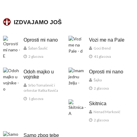
IZDVAJAMO JOŠ
Oprosti mi nano
Vozi me na Pale
Šaban Šaulić
Goci Bend
2 glasova
41 glasova
Odoh majko u
Oprosti mi nano
vojnike
Šajka
Srbo Tomašević i
2 glasova
orkestar Ratka Ravića
1 glasova
Skitnica
Nenad Marković
2 glasova
Samo zbog tebe