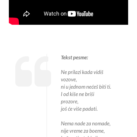
Tekst pesme:
Ne prilazi kada vidiš
vozove,
ni u jednom nećeš biti ti.
I od kiše ne briši
prozore,
još će više padati.
Nema nade za nomade,
nije vreme za boeme,