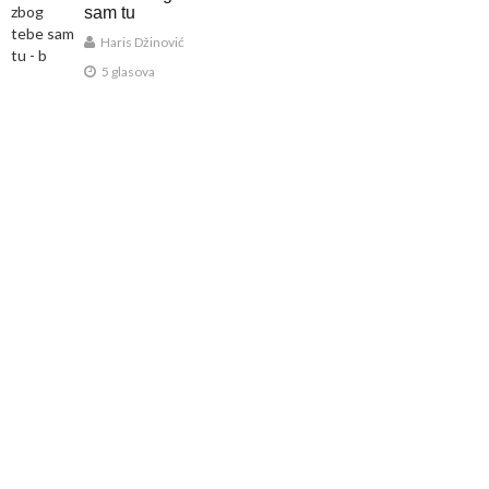
sam tu
Haris Džinović
5 glasova