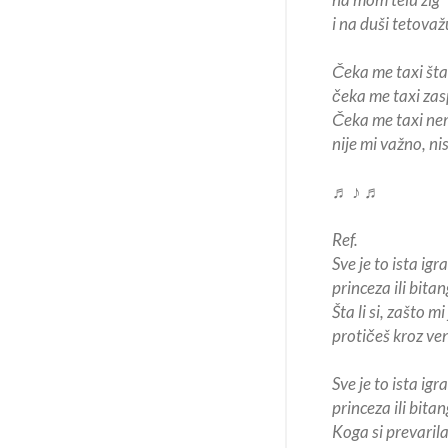
i na duši tetovaž
Čeka me taxi šta
čeka me taxi zas
Čeka me taxi ne
nije mi važno, n
♬ ♪ ♬
Ref.
Sve je to ista igr
princeza ili bitan
Šta li si, zašto mi
protičeš kroz ve
Sve je to ista ig
princeza ili bitan
Koga si prevaril