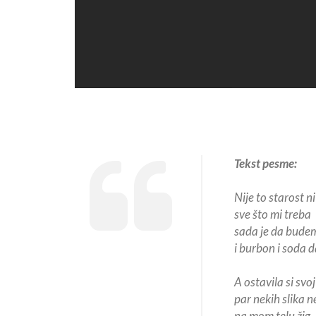
Tekst pesme:
Nije to starost n
sve što mi treba
sada je da bude
i burbon i soda 
A ostavila si svo
par nekih slika n
na mom telu žig