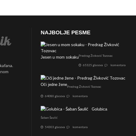
NAJBOLJE PESME
Predrag Živković Tozovac
Jesen u mom sokaku
 kafana.
65325 glasova
komentara
ednom
Oči jedne žene
Predrag Živković Tozovac
64080 glasova
komentara
Golubica
Šaban Šaulić
54303 glasova
komentara