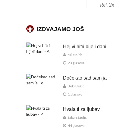
Ref. 2x
IZDVAJAMO JOŠ
Hej vi hitri bijeli dani
Mile Kitić
23 glasova
Dočekao sad sam ja
Beki Bekić
1 glasova
Hvala ti za ljubav
Šaban Šaulić
44 glasova