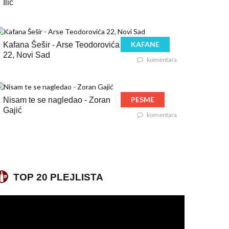
Ilić
KAFANE
Kafana Šešir - Arse Teodorovića
22, Novi Sad
komentara
PESME
Nisam te se nagledao - Zoran
Gajić
komentara
TOP 20 PLEJLISTA