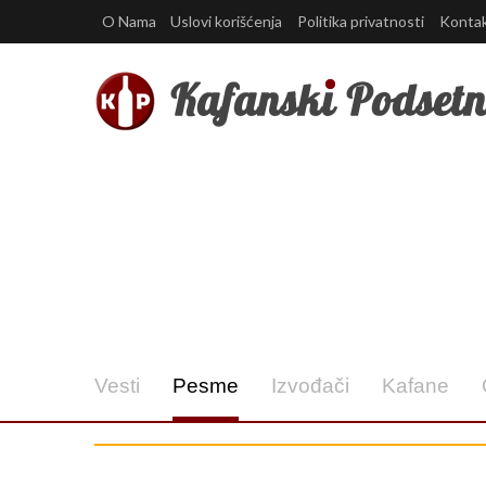
O Nama
Uslovi korišćenja
Politika privatnosti
Konta
Vesti
Pesme
Izvođači
Kafane