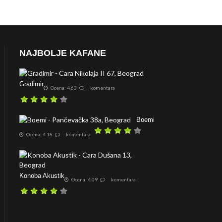
NAJBOLJE KAFANE
Gradimir
Ocena: 4.63
komentara
Boemi
Ocena: 4.18
komentara
Konoba Akustik
Ocena: 4.09
komentara