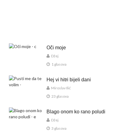
Oči moje
Džej
1 glasova
Hej vi hitri bijeli dani
Miroslav Ilić
23 glasova
Blago onom ko rano poludi
Džej
3 glasova