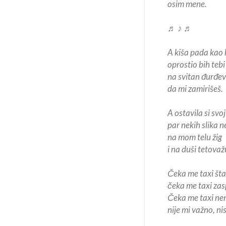
osim mene.
♬ ♪ ♬
A kiša pada kao 
oprostio bih tebi 
na svitan đurđe
da mi zamirišeš.
A ostavila si svo
par nekih slika n
na mom telu žig
i na duši tetovaž
Čeka me taxi šta
čeka me taxi zas
Čeka me taxi ne
nije mi važno, n