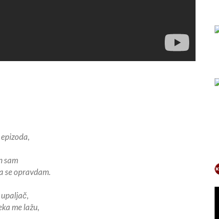
i epizoda,
m sam
da se opravdam.
j upaljač,
eka me lažu,