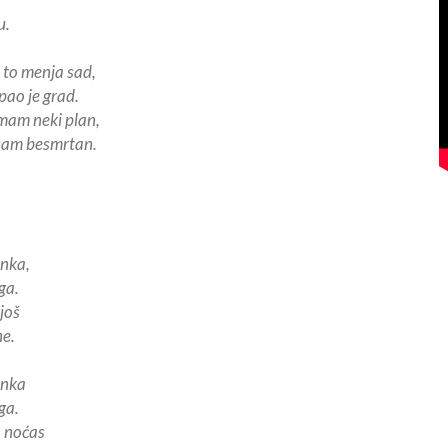
u.
 to menja sad,
pao je grad.
mam neki plan,
isam besmrtan.
anka,
ga.
 još
ne.
ranka
ga.
a noćas