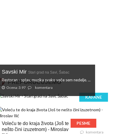
Savski Mir
Stari grad na Savi, Šabac
Restoran - splav, muzika svako veče sem nedelje. ...
PREPORUČUJEMO
Ocena: 3.97
komentara
KAFANE
PESME
Voleću te do kraja života (Još te
nešto čini izuzetnom) - Miroslav
komentara