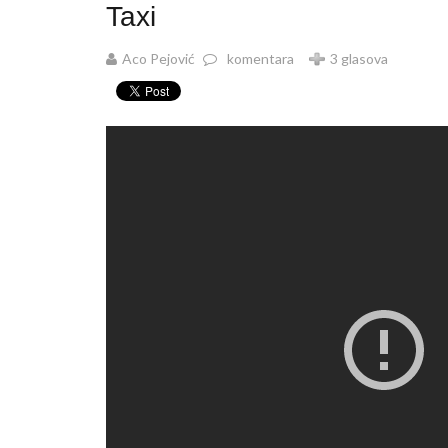
Taxi
Aco Pejović
komentara
3 glasova