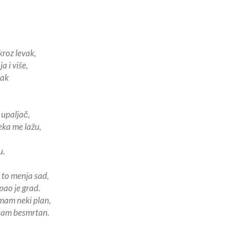
kroz levak,
ja i više,
vak
j upaljač,
eka me lažu,
u.
 to menja sad,
pao je grad.
mam neki plan,
isam besmrtan.