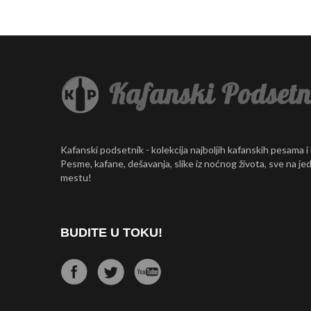
Kafanski podsetnik - kolekcija najboljih kafanskih pesama i
Pesme, kafane, dešavanja, slike iz noćnog života, sve na j
mestu!
BUDITE U TOKU!