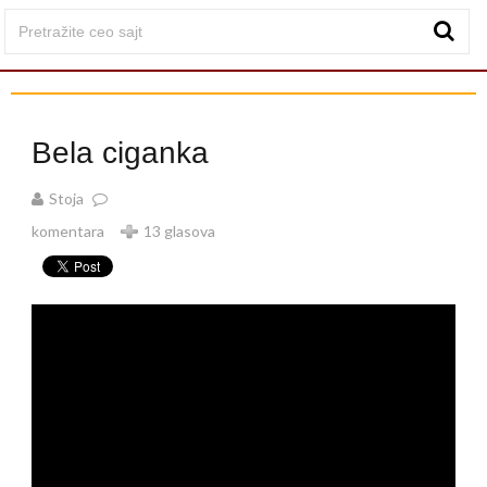
Bela ciganka
Stoja
komentara
13 glasova