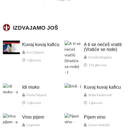
IZDVAJAMO JOŠ
Kuvaj kuvaj kaficu
A ti se nećeš vratiti
(Vratiće se rode)
Era Ojdanić
Zvonko Bogdan
1 glasova
155 glasova
Idi muko
Kuvaj kuvaj kaficu
Pavle Dejanić
Sloba Radanović
3 glasova
1 glasova
Vino pijem
Pijem vino
Legende
Goran Vukošić