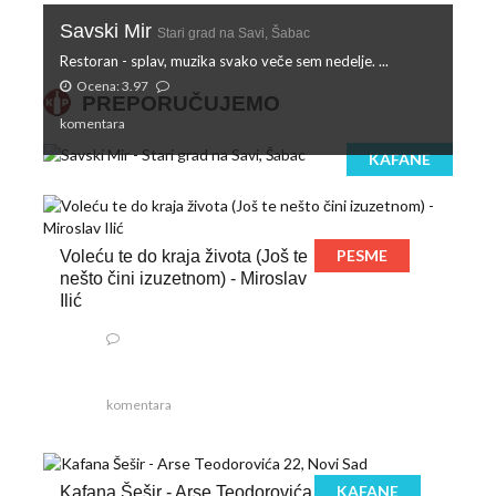
Savski Mir
Stari grad na Savi, Šabac
Restoran - splav, muzika svako veče sem nedelje. ...
Ocena: 3.97
PREPORUČUJEMO
komentara
KAFANE
PESME
Voleću te do kraja života (Još te
nešto čini izuzetnom) - Miroslav
Ilić
komentara
KAFANE
Kafana Šešir - Arse Teodorovića