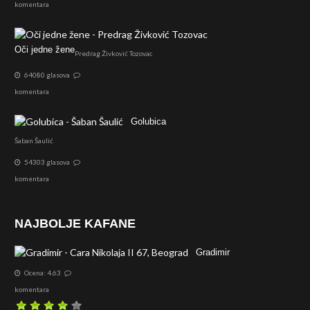
komentara
Oči jedne žene
Predrag Živković Tozovac
64080 glasova
komentara
Golubica
Šaban Šaulić
54303 glasova
komentara
NAJBOLJE KAFANE
Gradimir
Ocena: 4.63
komentara