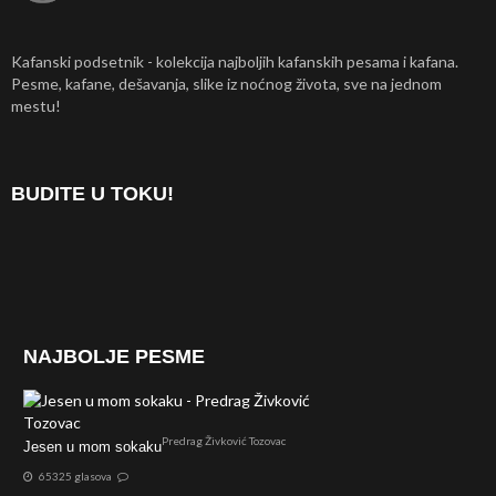
Kafanski podsetnik - kolekcija najboljih kafanskih pesama i kafana.
Pesme, kafane, dešavanja, slike iz noćnog života, sve na jednom
mestu!
BUDITE U TOKU!
NAJBOLJE PESME
Predrag Živković Tozovac
Jesen u mom sokaku
65325 glasova