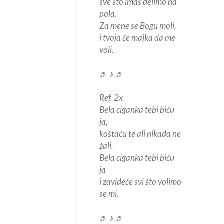
sve što imaš delimo na
pola.
Za mene se Bogu moli,
i tvoja će majka da me
voli.
♬ ♪ ♬
Ref. 2x
Bela ciganka tebi biću
ja,
koštaću te ali nikada ne
žali.
Bela ciganka tebi biću
ja
i zavideće svi što volimo
se mi.
♬ ♪ ♬