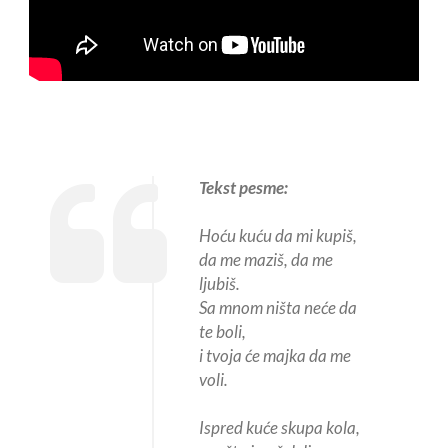
Tekst pesme:
Hoću kuću da mi kupiš,
da me maziš, da me
ljubiš.
Sa mnom ništa neće da
te boli,
i tvoja će majka da me
voli.
Ispred kuće skupa kola,