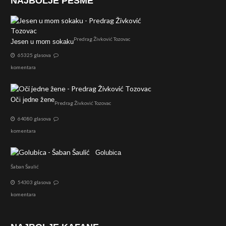
NAJBOLJE PESME
Predrag Živković Tozovac
Jesen u mom sokaku
65325 glasova
komentara
Oči jedne žene
Predrag Živković Tozovac
64080 glasova
komentara
Golubica
Šaban Šaulić
54303 glasova
komentara