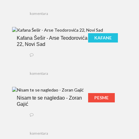
komentara
KAFANE
Kafana Šešir - Arse Teodorovića
22, Novi Sad
komentara
PESME
Nisam te se nagledao - Zoran
Gajić
komentara