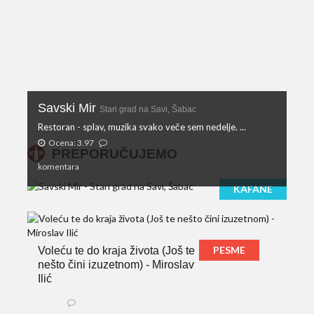
Savski Mir
Stari grad na Savi, Šabac
Restoran - splav, muzika svako veče sem nedelje. ...
Ocena: 3.97
PREPORUČUJEMO
komentara
KAFANE
PESME
Voleću te do kraja života (Još te
nešto čini izuzetnom) - Miroslav
Ilić