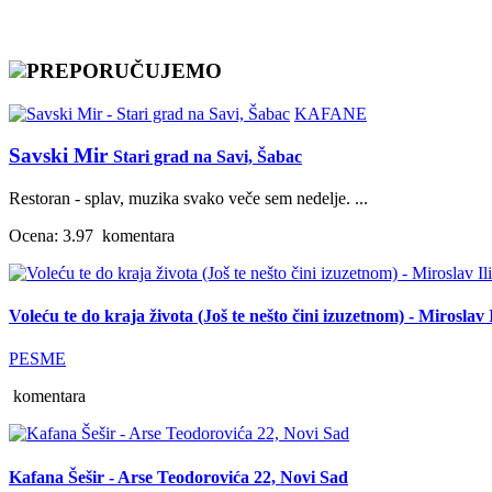
PREPORUČUJEMO
KAFANE
Savski Mir
Stari grad na Savi, Šabac
Restoran - splav, muzika svako veče sem nedelje. ...
Ocena: 3.97
komentara
Voleću te do kraja života (Još te nešto čini izuzetnom) - Miroslav I
PESME
komentara
Kafana Šešir - Arse Teodorovića 22, Novi Sad