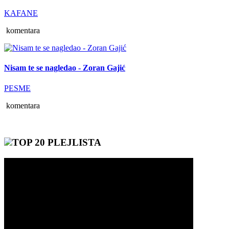
KAFANE
komentara
Nisam te se nagledao - Zoran Gajić
PESME
komentara
TOP 20 PLEJLISTA