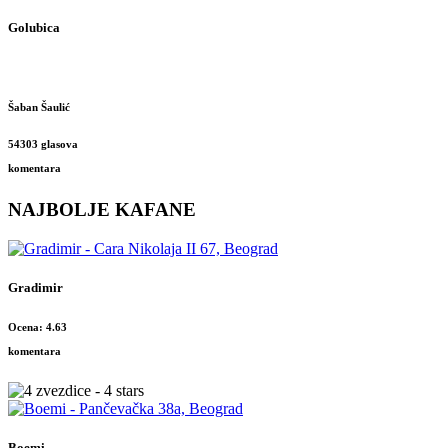
Golubica
Šaban Šaulić
54303 glasova
komentara
NAJBOLJE KAFANE
Gradimir
Ocena: 4.63
komentara
Boemi