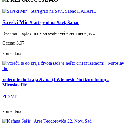
KAFANE
Savski Mir
Stari grad na Savi, Šabac
Restoran - splav, muzika svako veče sem nedelje. ...
Ocena: 3.97
komentara
Voleću te do kraja života (Još te nešto čini izuzetnom) -
Miroslav Ilić
PESME
komentara