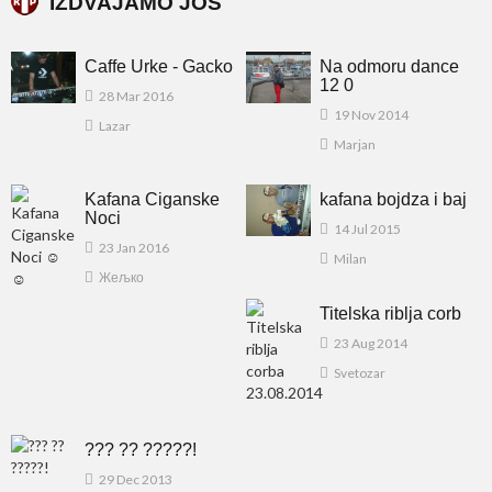
IZDVAJAMO JOŠ
Caffe Urke - Gacko
Na odmoru dance
12 0
28 Mar 2016
19 Nov 2014
Lazar
Marjan
Kafana Ciganske
kafana bojdza i baj
Noci
14 Jul 2015
23 Jan 2016
Milan
Жељко
Titelska riblja corb
23 Aug 2014
Svetozar
??? ?? ?????!
29 Dec 2013