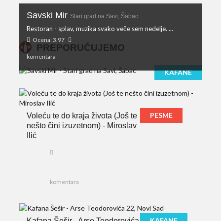
Savski Mir
Stari grad na Savi, Šabac
Restoran - splav, muzika svako veče sem nedelje. ...
Ocena: 3.97
PREPORUČUJEMO
komentara
KAFANE
PESME
Voleću te do kraja života (Još te
nešto čini izuzetnom) - Miroslav
Ilić
komentara
KAFANE
Kafana Šešir - Arse Teodorovića