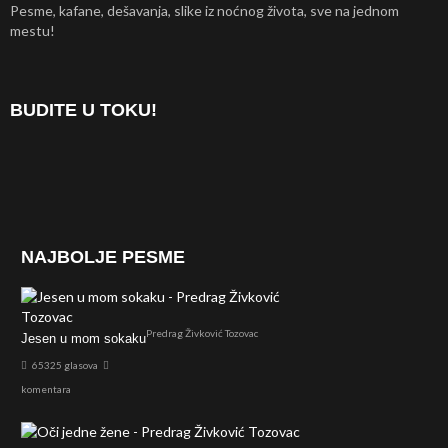
Pesme, kafane, dešavanja, slike iz noćnog života, sve na jednom
mestu!
BUDITE U TOKU!
NAJBOLJE PESME
Predrag Živković Tozovac
Jesen u mom sokaku
65325 glasova
komentara