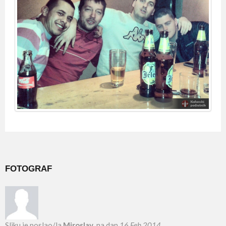
FOTOGRAF
Sliku je poslao/la
Miroslav
, na dan
16 Feb 2014
.