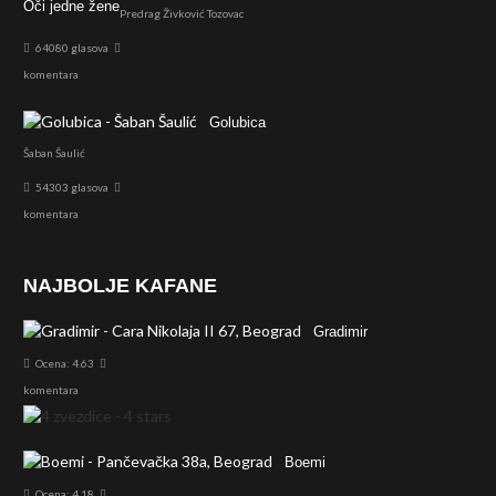
Oči jedne žene
Predrag Živković Tozovac
64080 glasova
komentara
Golubica
Šaban Šaulić
54303 glasova
komentara
NAJBOLJE KAFANE
Gradimir
Ocena: 4.63
komentara
Boemi
Ocena: 4.18