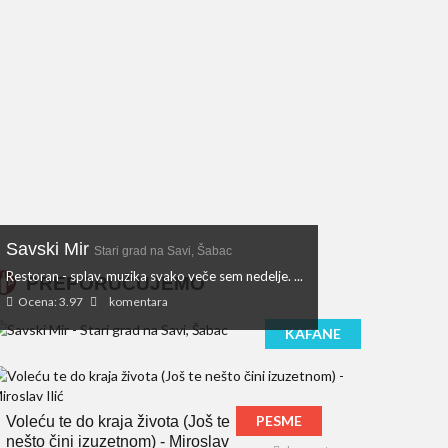
Savski Mir
Stari grad na Savi, Šabac
Restoran - splav, muzika svako veče sem nedelje. ...
PREPORUČUJEMO
Ocena: 3.97
komentara
KAFANE
PESME
Voleću te do kraja života (Još te
nešto čini izuzetnom) - Miroslav