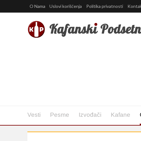
O Nama
Uslovi korišćenja
Politika privatnosti
Konta
Vesti
Pesme
Izvođači
Kafane