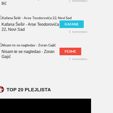
komentara
Ilić
KAFANE
Kafana Šešir - Arse Teodorovića
22, Novi Sad
komentara
PESME
Nisam te se nagledao - Zoran
Gajić
komentara
TOP 20 PLEJLISTA