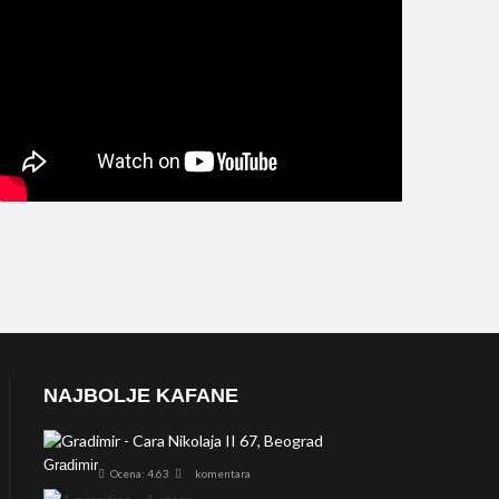
NAJBOLJE KAFANE
Gradimir
Ocena: 4.63
komentara