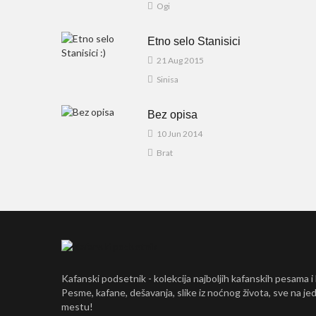
Ogi
Etno selo Stanisici
21 Aug 2015
Sinisa
Bez opisa
10 Jun 2014
Brat
Kafanski podsetnik - kolekcija najboljih kafanskih pesama i
Pesme, kafane, dešavanja, slike iz noćnog života, sve na j
mestu!