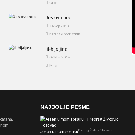
Uros
Jos ovu noc
14 Sep 2013
Kafanski podsetnik
jil-bijeljina
07 Mar 2016
Milan
NAJBOLJE PESME
 kafana.
ednom
Predrag Živković Tozovac
Jesen u mom sokaku