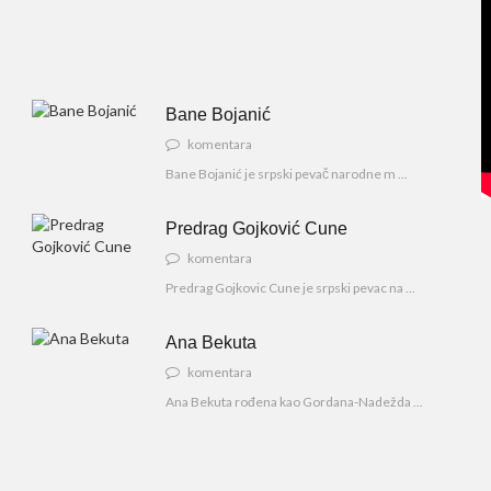
Bane Bojanić
komentara
Bane Bojanić je srpski pevač narodne m ...
Predrag Gojković Cune
komentara
Predrag Gojkovic Cune je srpski pevac na ...
Ana Bekuta
komentara
Ana Bekuta rođena kao Gordana-Nadežda ...