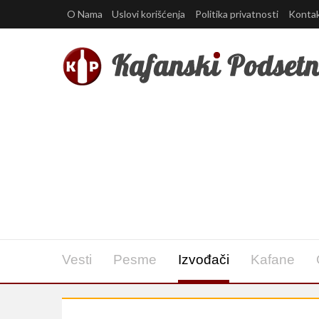
O Nama
Uslovi korišćenja
Politika privatnosti
Konta
Vesti
Pesme
Izvođači
Kafane