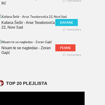
komentara
Ilić
KAFANE
Kafana Šešir - Arse Teodorovića
22, Novi Sad
komentara
PESME
Nisam te se nagledao - Zoran
Gajić
komentara
TOP 20 PLEJLISTA