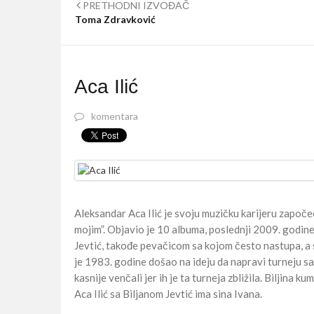
PRETHODNI IZVOĐAČ
Toma Zdravković
Aca Ilić
komentara
Aleksandar Aca Ilić je svoju muzičku karijeru započ
mojim”. Objavio je 10 albuma, poslednji 2009. godin
Jevtić, takođe pevačicom sa kojom često nastupa, a 
je 1983. godine došao na ideju da napravi turneju sa 
kasnije venčali jer ih je ta turneja zbližila. Biljina
Aca Ilić sa Biljanom Jevtić ima sina Ivana.