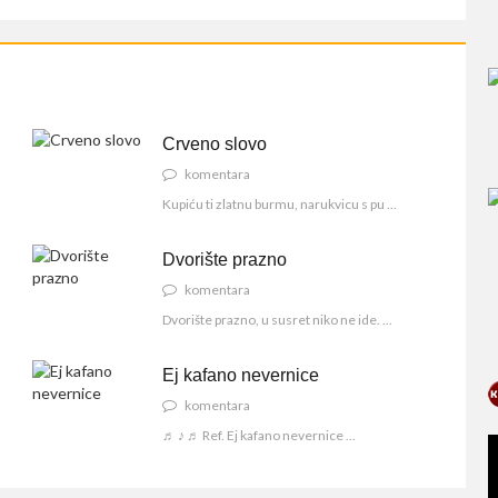
Crveno slovo
komentara
Kupiću ti zlatnu burmu, narukvicu s pu ...
Dvorište prazno
komentara
Dvorište prazno, u susret niko ne ide. ...
Ej kafano nevernice
komentara
♬ ♪ ♬ Ref. Ej kafano nevernice ...