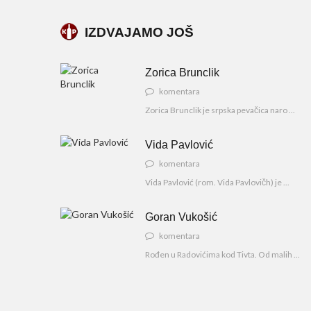
IZDVAJAMO JOŠ
Zorica Brunclik
komentara
Zorica Brunclik je srpska pevačica naro ...
Vida Pavlović
komentara
Vida Pavlović (rom. Vida Pavlovičh) je ...
Goran Vukošić
komentara
Rođen u Radovićima kod Tivta. Od malih ...