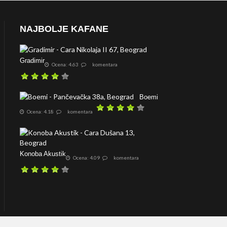
NAJBOLJE KAFANE
Gradimir
Ocena: 4.63
komentara
Boemi
Ocena: 4.18
komentara
Konoba Akustik
Ocena: 4.09
komentara