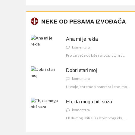
NEKE OD PESAMA IZVOĐAČA
Ana mi je rekla
komentara
Prolazi veče od kiše i snova, lutam g ...
Dobri stari moj
komentara
U svoje je vreme bio smrt za žene, mo ...
Eh, da mogu biti suza
komentara
Eh da mogu biti suza što iz tvoga oka ...