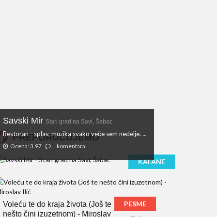
Savski Mir
Stari grad na Savi, Šabac
Restoran - splav, muzika svako veče sem nedelje. ...
PREPORUČUJEMO
Ocena: 3.97
komentara
KAFANE
PESME
Voleću te do kraja života (Još te
nešto čini izuzetnom) - Miroslav