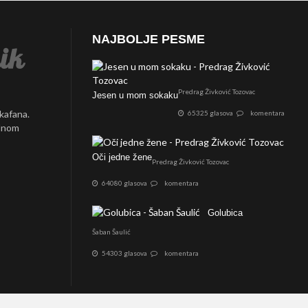
NAJBOLJE PESME
Predrag Živković Tozovac
Jesen u mom sokaku
 kafana.
65325 glasova
komentara
ednom
Oči jedne žene
Predrag Živković Tozovac
64080 glasova
komentara
Golubica
Šaban Šaulić
54303 glasova
komentara