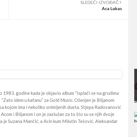
SLEDEĆI IZVOĐAČ
Aca Lukas
eo 1983. godine kada je objavio album “Isplači se na grudima
e “Zato idem u kafanu” za Gold Music. Oženjen je Biljanom
sa kojom ima i nekoliko snimljenih dueta. Stjepa Radovanović
Acom i Biljanom i on je zaslužan za to što su se njih dvoje
 kuma je Suzana Mančić, a Acin kum Milutin Tešović. Aleksandar