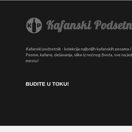
Kafanski podsetnik - kolekcija najboljih kafanskih pesama i
Pesme, kafane, dešavanja, slike iz noćnog života, sve na j
mestu!
BUDITE U TOKU!