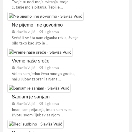
Tvoje su noći moja svitanja, tvoje
ćutanje moja pitanja. Tebi je ...
Ne pijemo i ne govorimo
Slaviša Vujić
1 glasova
Sećaš li se šta nam ciganka rekla, Sve je
bilo tako kao što je ...
Vreme naše sreće
Slaviša Vujić
1 glasova
Voleo sam jednu ženu mnogo godina,
našu ljubav zabranila njena ...
Sanjam je sanjam
Slaviša Vujić
1 glasova
Imao sam prijatelja, imao sam sve u
životu svom i ljubav sa njom ...