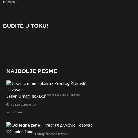
mestu!
BUDITE U TOKU!
NAJBOLJE PESME
Predrag Živković Tozovac
Jesen u mom sokaku
65325 glasova
komentara
Oči jedne žene
Predrag Živković Tozovac