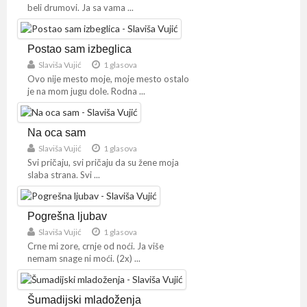
beli drumovi. Ja sa vama ...
Postao sam izbeglica
Slaviša Vujić
1 glasova
Ovo nije mesto moje, moje mesto ostalo
je na mom jugu dole. Rodna ...
Na oca sam
Slaviša Vujić
1 glasova
Svi pričaju, svi pričaju da su žene moja
slaba strana. Svi ...
Pogrešna ljubav
Slaviša Vujić
1 glasova
Crne mi zore, crnje od noći. Ja više
nemam snage ni moći. (2x) ...
Šumadijski mladoženja