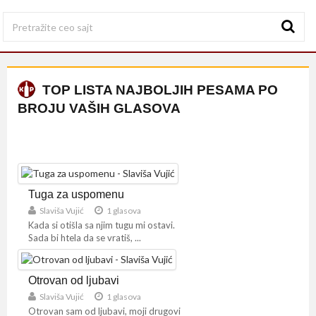
TOP LISTA NAJBOLJIH PESAMA PO
BROJU VAŠIH GLASOVA
Tuga za uspomenu
Slaviša Vujić
1 glasova
Kada si otišla sa njim tugu mi ostavi.
Sada bi htela da se vratiš, ...
Otrovan od ljubavi
Slaviša Vujić
1 glasova
Otrovan sam od ljubavi, moji drugovi