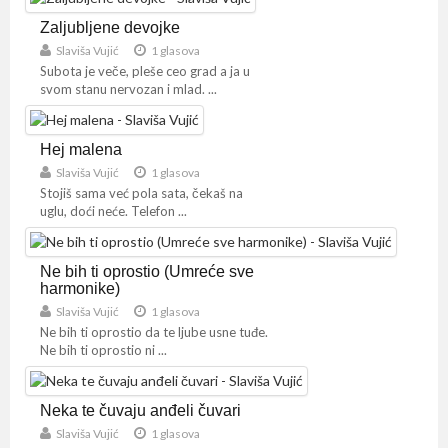
Zaljubljene devojke
Slaviša Vujić
1 glasova
Subota je veče, pleše ceo grad a ja u
svom stanu nervozan i mlad. ...
Hej malena
Slaviša Vujić
1 glasova
Stojiš sama već pola sata, čekaš na
uglu, doći neće. Telefon ...
Ne bih ti oprostio (Umreće sve
harmonike)
Slaviša Vujić
1 glasova
Ne bih ti oprostio da te ljube usne tuđe.
Ne bih ti oprostio ni ...
Neka te čuvaju anđeli čuvari
Slaviša Vujić
1 glasova