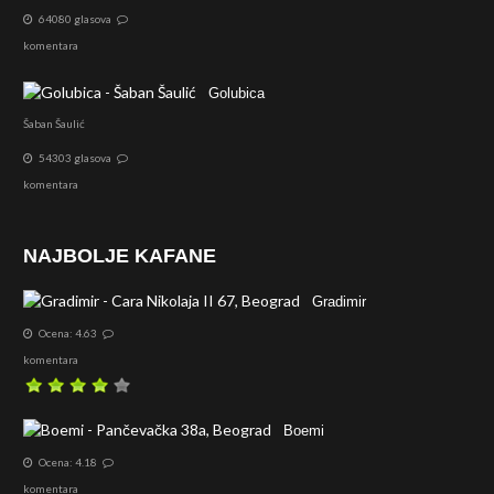
64080 glasova
komentara
Golubica
Šaban Šaulić
54303 glasova
komentara
NAJBOLJE KAFANE
Gradimir
Ocena: 4.63
komentara
Boemi
Ocena: 4.18
komentara