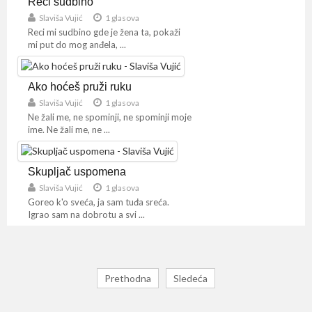
Reci sudbino
Slaviša Vujić
1 glasova
Reci mi sudbino gde je žena ta, pokaži
mi put do mog anđela, ...
Ako hoćeš pruži ruku
Slaviša Vujić
1 glasova
Ne žali me, ne spominji, ne spominji moje
ime. Ne žali me, ne ...
Skupljač uspomena
Slaviša Vujić
1 glasova
Goreo k'o sveća, ja sam tuđa sreća.
Igrao sam na dobrotu a svi ...
Prethodna
Sledeća