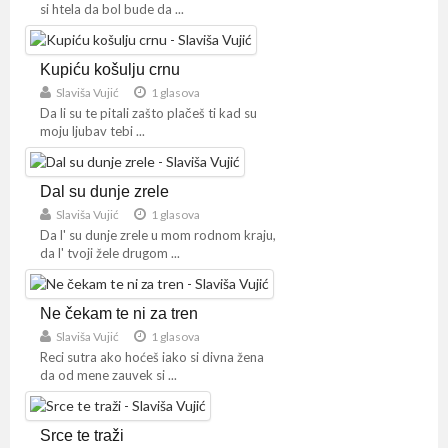
si htela da bol bude da ...
Kupiću košulju crnu
Slaviša Vujić
1 glasova
Da li su te pitali zašto plačeš ti kad su
moju ljubav tebi ...
Dal su dunje zrele
Slaviša Vujić
1 glasova
Da l' su dunje zrele u mom rodnom kraju,
da l' tvoji žele drugom ...
Ne čekam te ni za tren
Slaviša Vujić
1 glasova
Reci sutra ako hoćeš iako si divna žena
da od mene zauvek si ...
Srce te traži