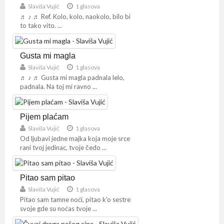
Slaviša Vujić
1 glasova
♬ ♪ ♬ Ref. Kolo, kolo, naokolo, bilo bi
to tako vito. ...
Gusta mi magla
Slaviša Vujić
1 glasova
♬ ♪ ♬ Gusta mi magla padnala lelo,
padnala. Na toj mi ravno ...
Pijem plaćam
Slaviša Vujić
1 glasova
Od ljubavi jedne majka koja moje srce
rani tvoj jedinac, tvoje čedo ...
Pitao sam pitao
Slaviša Vujić
1 glasova
Pitao sam tamne noći, pitao k'o sestre
svoje gde su noćas tvoje ...