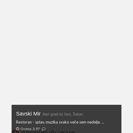
Savski Mir
Stari grad na Savi, Šabac
Restoran - splav, muzika svako veče sem nedelje. ...
Ocena: 3.97