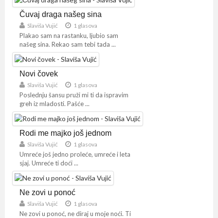
Čuvaj draga našeg sina
Slaviša Vujić
1 glasova
Plakao sam na rastanku, ljubio sam
našeg sina. Rekao sam tebi tada ...
Novi čovek
Slaviša Vujić
1 glasova
Poslednju šansu pruži mi ti da ispravim
greh iz mladosti. Pašće ...
Rodi me majko još jednom
Slaviša Vujić
1 glasova
Umreće još jedno proleće, umreće i leta
sjaj. Umreće ti doći ...
Ne zovi u ponoć
Slaviša Vujić
1 glasova
Ne zovi u ponoć, ne diraj u moje noći. Ti