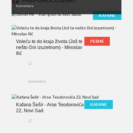
PREPORUČUJEMO
komentara
KAFANE
PESME
Voleću te do kraja života (Još te
nešto čini izuzetnom) - Miroslav
Ilić
komentara
KAFANE
Kafana Šešir - Arse Teodorovića
22, Novi Sad