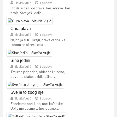
Slaviša Vujić
1 glasova
Otišla si bez pozdrava, bez adrese i bez
broja. Srce još i dalje ...
Cura plava
Slaviša Vujić
1 glasova
Najbolja si ti u kraju, prava carica. Za
tobom se okreće cela ...
Sine jedini
Slaviša Vujić
1 glasova
Tmurno popodne, oblačno i hladno,
povorka plače razbija tišinu. ...
Sve je to zbog nje
Slaviša Vujić
1 glasova
Zanele me noći lude, noći kafanske.
Ubile me pesme tužne, pesme ...