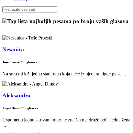
Top lista najboljih pesama po broju vaših glasova
Nesanica
Toše Proeski
775 glasova
Na srcu mi leži jedna stara rana koja neće iz njedara nigde pa se ...
Aleksandra
Angel Dimov
755 glasova
Uspomenu jednu skrivam, niko ne zna šta me druže boli. Jedna žena
...