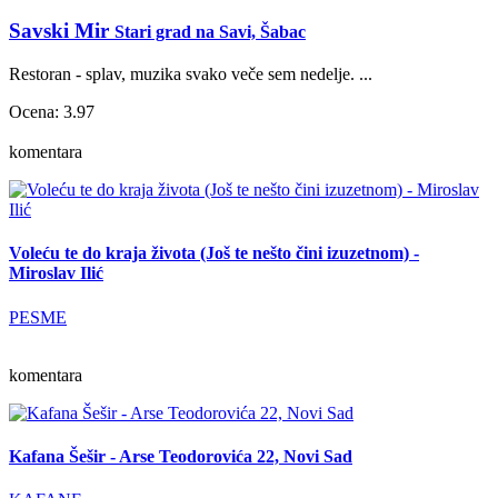
Savski Mir
Stari grad na Savi, Šabac
Restoran - splav, muzika svako veče sem nedelje. ...
Ocena: 3.97
komentara
Voleću te do kraja života (Još te nešto čini izuzetnom) -
Miroslav Ilić
PESME
komentara
Kafana Šešir - Arse Teodorovića 22, Novi Sad