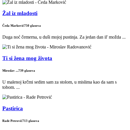
Žal iz mladosti
Čeda Marković
750 glasova
Duga noć čemerna, u duši mojoj pustinja. Za jedan dan il' možda ...
Ti si žena mog života
Miroslav ...
739 glasova
U malenoj krčmi sedim sam za stolom, u mislima kao da sam s
tobom. ...
Pastirica
Rade Petrović
713 glasova