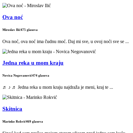
Ova noć
Miroslav Ilić
475 glasova
Ova noć, ova noć ima čudnu moć. Daj mi sve, u ovoj noći sve se ...
Jedna reka u mom kraju
Novica Negovanović
474 glasova
♬ ♪ ♬ Jedna reka u mom kraju najdraža je meni, kraj te ...
Skitnica
Marinko Rokvić
469 glasova