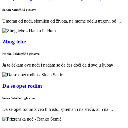
Šaban Šaulić
545 glasova
Umoran od noći, slomljen od života, na mome odelu tragovi od ...
Zbog tebe
Hanka Paldum
532 glasova
Ja te čekam ove noći i nadam se da ćes doći da ti svoju ljubav ...
Da se opet rodim
Sinan Sakić
525 glasova
Da se opet rodim živeo bih isto, spreman i na sreću, ali i na ...