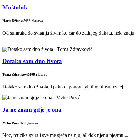
Muštuluk
Haris Džinović
488 glasova
Od sumraka do svitanja živim ko car do zadnjeg dukata, nek' znaju
...
Dotako sam dno života
Toma Zdravković
488 glasova
Dotako sam dno života, i pakao i ponore, ali ti mi dušu uze ej ...
Ja ne znam gdje je ona
Meho Puzić
476 glasova
Noć, muzika svira i sve me sjeća na nju, al' dok njenu pjesmu ...