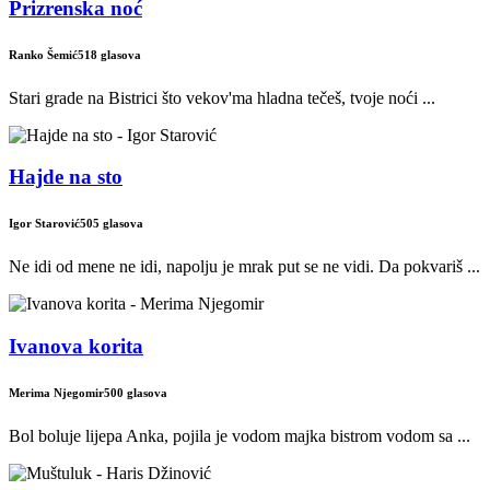
Prizrenska noć
Ranko Šemić
518 glasova
Stari grade na Bistrici što vekov'ma hladna tečeš, tvoje noći ...
Hajde na sto
Igor Starović
505 glasova
Ne idi od mene ne idi, napolju je mrak put se ne vidi. Da pokvariš ...
Ivanova korita
Merima Njegomir
500 glasova
Bol boluje lijepa Anka, pojila je vodom majka bistrom vodom sa ...