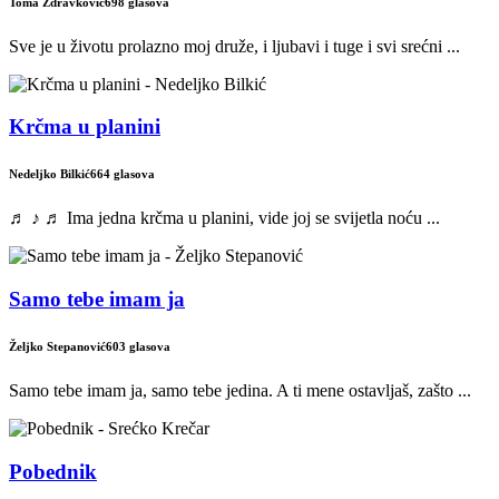
Toma Zdravković
698 glasova
Sve je u životu prolazno moj druže, i ljubavi i tuge i svi srećni ...
Krčma u planini
Nedeljko Bilkić
664 glasova
♬ ♪ ♬ Ima jedna krčma u planini, vide joj se svijetla noću ...
Samo tebe imam ja
Željko Stepanović
603 glasova
Samo tebe imam ja, samo tebe jedina. A ti mene ostavljaš, zašto ...
Pobednik