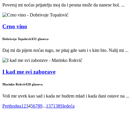
Poveruj mi noćas prijatelju moj da i pesma može da nanese bol. ...
Crno vino
Dobrivoje Topalović
431 glasova
Daj mi da pijem noćas tugo, ne pitaj gde sam i s kim bio. Nalij mi ...
I kad me svi zaborave
Marinko Rokvić
428 glasova
Voli me uvek kao sad i kada ne budem mlad i kada dani ostave na ...
Prethodna
1
2
3
4
5
6
7
8
9
...
137
138
Sledeća