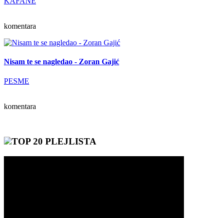
KAFANE
komentara
Nisam te se nagledao - Zoran Gajić
PESME
komentara
TOP 20 PLEJLISTA