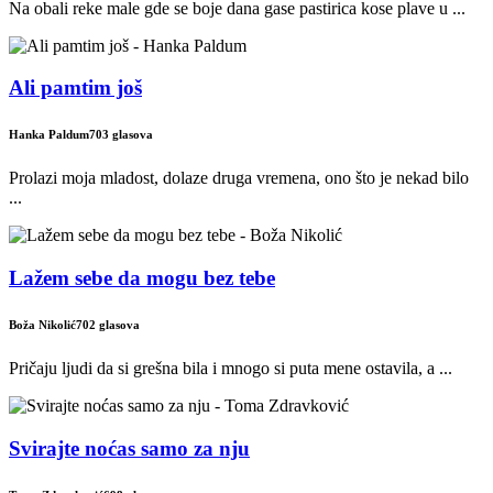
Na obali reke male gde se boje dana gase pastirica kose plave u ...
Ali pamtim još
Hanka Paldum
703 glasova
Prolazi moja mladost, dolaze druga vremena, ono što je nekad bilo
...
Lažem sebe da mogu bez tebe
Boža Nikolić
702 glasova
Pričaju ljudi da si grešna bila i mnogo si puta mene ostavila, a ...
Svirajte noćas samo za nju