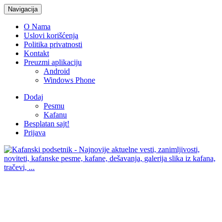
Navigacija
O Nama
Uslovi korišćenja
Politika privatnosti
Kontakt
Preuzmi aplikaciju
Android
Windows Phone
Dodaj
Pesmu
Kafanu
Besplatan sajt!
Prijava