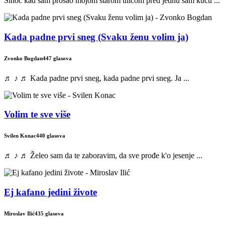
Sinoć kad sam prošao mojom starom ulicom pred jednu sam kuću ...
Kada padne prvi sneg (Svaku ženu volim ja)
Zvonko Bogdan
447 glasova
♬ ♪ ♬ Kada padne prvi sneg, kada padne prvi sneg. Ja ...
Volim te sve više
Svilen Konac
440 glasova
♬ ♪ ♬ Želeo sam da te zaboravim, da sve prođe k'o jesenje ...
Ej kafano jedini živote
Miroslav Ilić
435 glasova