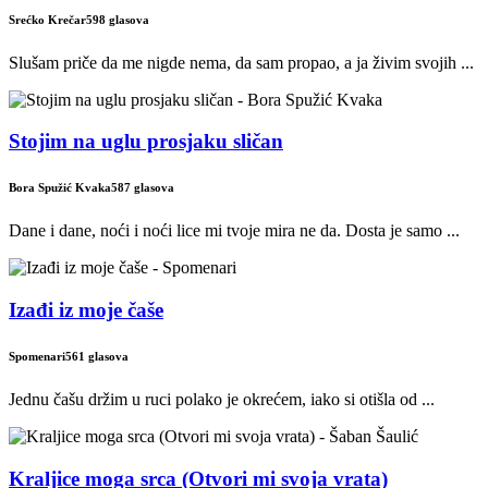
Srećko Krečar
598 glasova
Slušam priče da me nigde nema, da sam propao, a ja živim svojih ...
Stojim na uglu prosjaku sličan
Bora Spužić Kvaka
587 glasova
Dane i dane, noći i noći lice mi tvoje mira ne da. Dosta je samo ...
Izađi iz moje čaše
Spomenari
561 glasova
Jednu čašu držim u ruci polako je okrećem, iako si otišla od ...
Kraljice moga srca (Otvori mi svoja vrata)